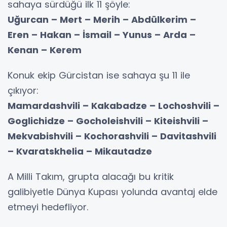
sahaya sürdüğü ilk 11 şöyle:
Uğurcan – Mert – Merih – Abdülkerim –
Eren – Hakan – İsmail – Yunus – Arda –
Kenan – Kerem
Konuk ekip Gürcistan ise sahaya şu 11 ile
çıkıyor:
Mamardashvili – Kakabadze – Lochoshvili –
Goglichidze – Gocholeishvili – Kiteishvili –
Mekvabishvili – Kochorashvili – Davitashvili
– Kvaratskhelia – Mikautadze
A Milli Takım, grupta alacağı bu kritik
galibiyetle Dünya Kupası yolunda avantaj elde
etmeyi hedefliyor.