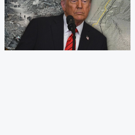
ABD Başkanı Donald Trump, İsrail ile Hamas
arasında yürütülen ateşkes ve esir takası
sürecine ilişkin yaptığı açıklamada, Gazze’de
ikinci aşamaya geçildiğini duyurdu. Trump,
“20 rehine döndü ama iş bitmedi. Gazze'de
ikinci aşama şimdi başlıyor”
ifadelerini
kullandı. Sürecin devamında siyasi, insani ve
yapısal adımların atılacağı belirtildi.