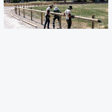
Kocaeli Büyükşehir Belediyesi, Gölcük’te
bulunan Rahvan At Bakım ve Konaklama
Tesisi Koşu Pisti’nde bakım ve yenileme
çalışmalarını sürdürüyor. Park ve Bahçeler
Dairesi Başkanlığı’na bağlı ekipler, hem atların
antrenman alanlarında hem de tesis