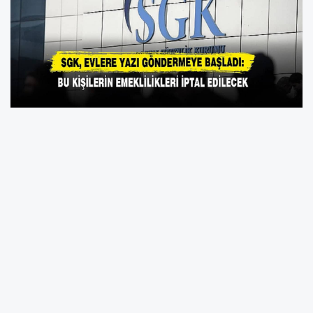
Sosyal Güvenlik Kurumu (SGK), usulsüz
emeklilik işlemlerini tespit etmek amacıyla
geniş çaplı bir denetim süreci başlattı. Binlerce
kişinin evine tebligatlar gönderen SGK, şüpheli
durumlara yönelik incelemelerini sıklaştırdı.
Gönderilen uyarı yazılarında, belirlenen kişilerin
3 iş günü içerisinde SGK ilçe müdürlüklerine
başvurarak ifade vermeleri gerektiği belirtildi.