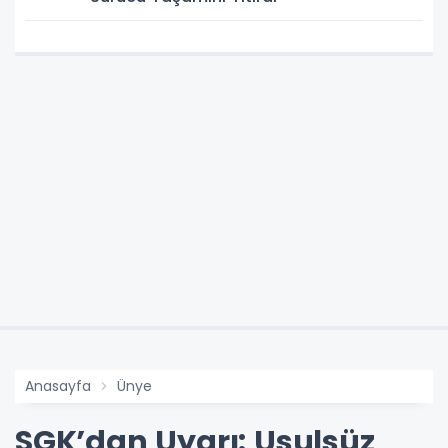
Anasayfa
Ünye
SGK’dan Uyarı: Usulsüz