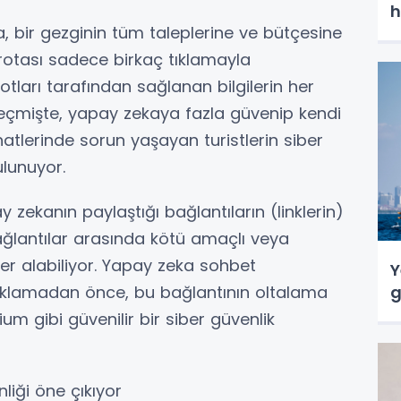
h
bir gezginin tüm taleplerine ve bütçesine
t rotası sadece birkaç tıklamayla
otları tarafından sağlanan bilgilerin her
çmişte, yapay zekaya fazla güvenip kendi
atlerinde sorun yaşayan turistlerin siber
lunuyor.
y zekanın paylaştığı bağlantıların (linklerin)
bağlantılar arasında kötü amaçlı veya
 yer alabiliyor. Yapay zeka sohbet
Y
ıklamadan önce, bu bağlantının oltalama
g
 gibi güvenilir bir siber güvenlik
liği öne çıkıyor