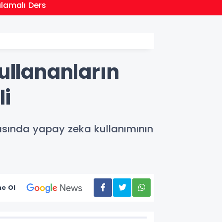
21:01
ulamalı Ders
Moritan
ullananların
li
masında yapay zeka kullanımının
e Ol