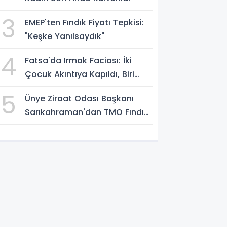
3
EMEP'ten Fındık Fiyatı Tepkisi:
"Keşke Yanılsaydık"
4
Fatsa'da Irmak Faciası: İki
Çocuk Akıntıya Kapıldı, Biri
Yaşamını Yitirdi
5
Ünye Ziraat Odası Başkanı
Sarıkahraman'dan TMO Fındık
Fiyatına Tepki