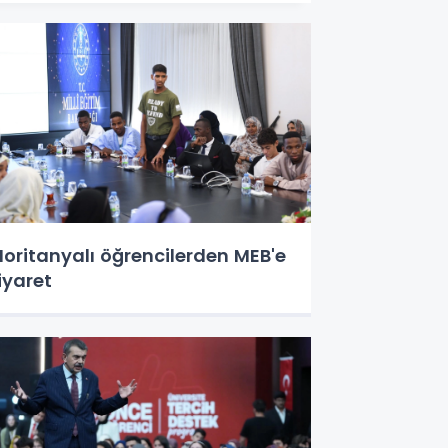
oritanyalı öğrencilerden MEB'e
iyaret