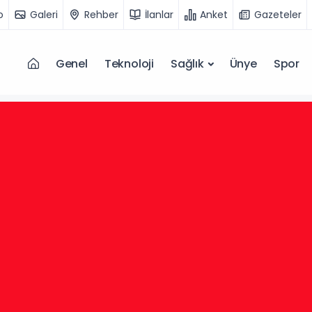
o
Galeri
Rehber
İlanlar
Anket
Gazeteler
Genel
Teknoloji
Sağlık
Ünye
Spor