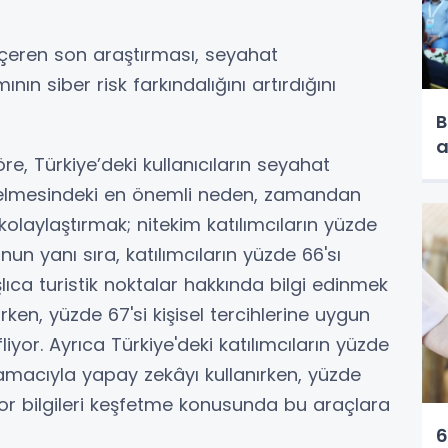
 içeren son araştırması, seyahat
n siber risk farkındalığını artırdığını
B
a
e, Türkiye’deki kullanıcıların seyahat
lmesindeki en önemli neden, zamandan
kolaylaştırmak; nitekim katılımcıların yüzde
nun yanı sıra, katılımcıların yüzde 66'sı
lıca turistik noktalar hakkında bilgi edinmek
en, yüzde 67'si kişisel tercihlerine uygun
liyor. Ayrıca Türkiye'deki katılımcıların yüzde
 amacıyla yapay zekâyı kullanırken, yüzde
zor bilgileri keşfetme konusunda bu araçlara
6