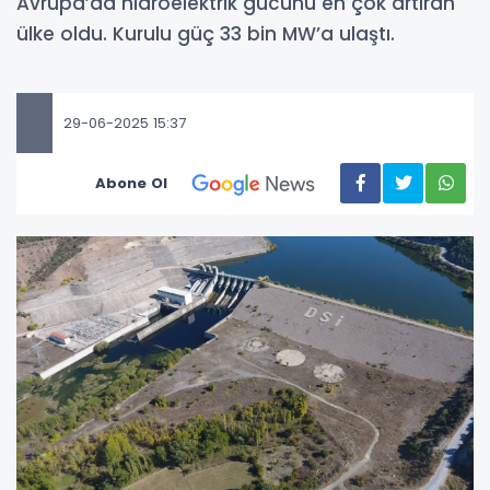
Avrupa’da hidroelektrik gücünü en çok artıran
ülke oldu. Kurulu güç 33 bin MW’a ulaştı.
29-06-2025 15:37
Abone Ol