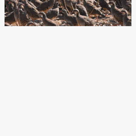
Türkiye’de son yıllarda sıkça görülen
kene
vakaları
, halk sağlığı açısından dikkatle takip
edilirken, bu tehdit ile doğal yollarla mücadele
çalışmaları da hız kazandı.
Afyonkarahisar'ın
Şuhut ilçesindeki Keklik Üretme İstasyonu
,
2009 yılından bu yana yürüttüğü üretim
faaliyetleriyle, doğaya binlerce keklik
kazandırıyor.
Kene ile mücadele
kapsamında,
bu yıl toplam
9 bin kınalı ve çil keklik