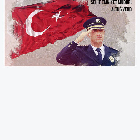
Altuğ Verdi ile ilgili vurulma konularının tekrar
gündem olması onun şehit edilme anları ve
konuya dair yeniden gündem olan konular
insanların durumu merak ederek
araştırmalarına sebep olmaktadır. Altuğ Verdi
şehit olduğunda onu vuran diğer polis
memuru Derepazarı'nda görev yaparken tayin