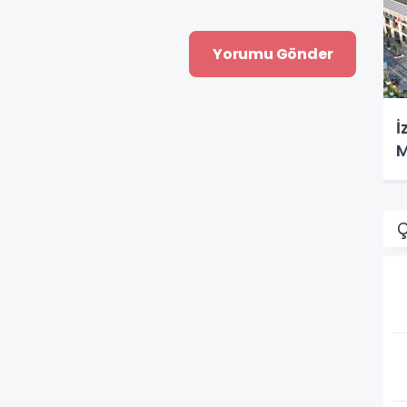
İ
M
Ç