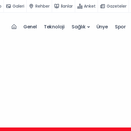
o
Galeri
Rehber
İlanlar
Anket
Gazeteler
Genel
Teknoloji
Sağlık
Ünye
Spor