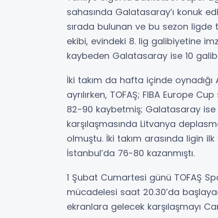
sahasında Galatasaray’ı konuk ediyo
sırada bulunan ve bu sezon ligde
ekibi, evindeki 8. lig galibiyetine 
kaybeden Galatasaray ise 10 galibi
İki takım da hafta içinde oynadığ
ayrılırken, TOFAŞ; FIBA Europe Cu
82-90 kaybetmiş; Galatasaray ise 
karşılaşmasında Litvanya deplasm
olmuştu. İki takım arasında ligin 
İstanbul’da 76-80 kazanmıştı.
1 Şubat Cumartesi günü TOFAŞ Spo
mücadelesi saat 20.30’da başlayac
ekranlara gelecek karşılaşmayı Ca