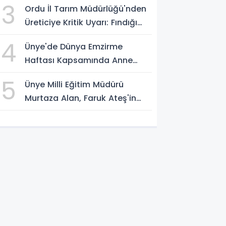
3
Ordu İl Tarım Müdürlüğü'nden
Üreticiye Kritik Uyarı: Fındığı
Erken Toplamayın
4
Ünye'de Dünya Emzirme
Haftası Kapsamında Anne
Sütü Farkındalığı Oluşturuldu
5
Ünye Milli Eğitim Müdürü
Murtaza Alan, Faruk Ateş'in
Atölyesini İnceledi