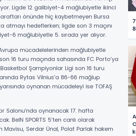
r. Ligde 12 galibiyet-4 mağlubiyetle ikinci
 taraftarı önünde hiç kaybetmeyen Bursa
7
imza atmayı hedeflerken; ligde son 3 maçını
8
yet-6 mağlubiyetle 5. sırada yer alıyor.
ı Avrupa mücadelelerinden mağlubiyetle
p son 16 turu maçında sahasında FC Porto’ya
Basketbol Şampiyonlar Ligi son 16 turu
anında Rytas Vilnius’a 86-66 mağlup
ilk yarısında oynanan mücadeleyi ise TOFAŞ
r Salonu’nda oynanacak 17. hafta
A
ak. BeIN SPORTS 5’ten canlı olarak
O
n Mavisu, Serdar Ünal, Polat Parlak hakem
k