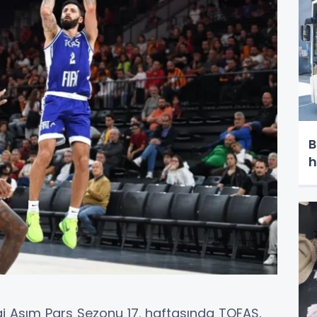
B
h
gi Asım Pars Sezonu 17. haftasında TOFAŞ,