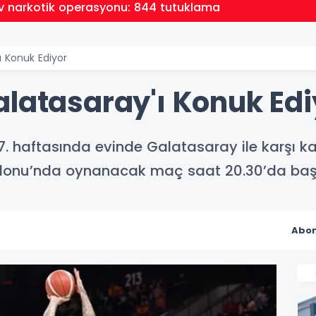
ev narkotik operasyonu: 844 tutuklama
ı Konuk Ediyor
alatasaray'ı Konuk Edi
7. haftasında evinde Galatasaray ile karşı ka
alonu’nda oynanacak maç saat 20.30’da baş
Abon