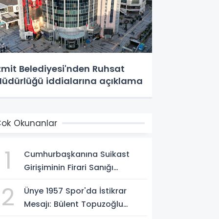
zmit Belediyesi'nden Ruhsat
üdürlüğü iddialarına açıklama
ok Okunanlar
1
Cumhurbaşkanına Suikast
Girişiminin Firari Sanığı
Yakalandı
2
Ünye 1957 Spor'da İstikrar
Mesajı: Bülent Topuzoğlu
Görevine Devam Ediyor