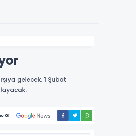
yor
rşıya gelecek. 1 Şubat
layacak.
e Ol