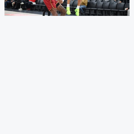
Türkiye Sigorta Basketbol Süper Ligi Asım Pars
Sezonu 17. haftasında TOFAŞ, sahasında
Galatasaray’ı konuk ediyor. Ligde 12 galibiyet-
4 mağlubiyetle ikinci sırada bulunan ve bu
sezon ligde taraftarı önünde hiç kaybetmeyen
Bursa ekibi, evindeki 8. lig galibiyetine imza
atmayı hedeflerken; ligde son 3 maçını
kaybeden Galatasaray ise 10 galibiyet-6
mağlubiyetle 5. sırada yer alıyor.
İki takım da hafta içinde oynadığı Avrupa