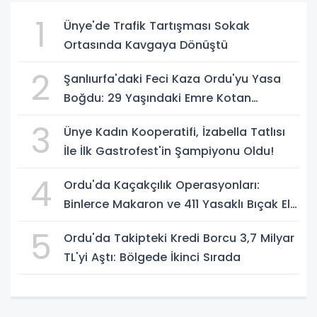
1
Ünye'de Trafik Tartışması Sokak
Ortasında Kavgaya Dönüştü
2
Şanlıurfa'daki Feci Kaza Ordu'yu Yasa
Boğdu: 29 Yaşındaki Emre Kotan
Yaşamını Yitirdi
3
Ünye Kadın Kooperatifi, İzabella Tatlısı
İle İlk Gastrofest'in Şampiyonu Oldu!
4
Ordu'da Kaçakçılık Operasyonları:
Binlerce Makaron ve 411 Yasaklı Bıçak Ele
Geçirildi
5
Ordu'da Takipteki Kredi Borcu 3,7 Milyar
TL'yi Aştı: Bölgede İkinci Sırada