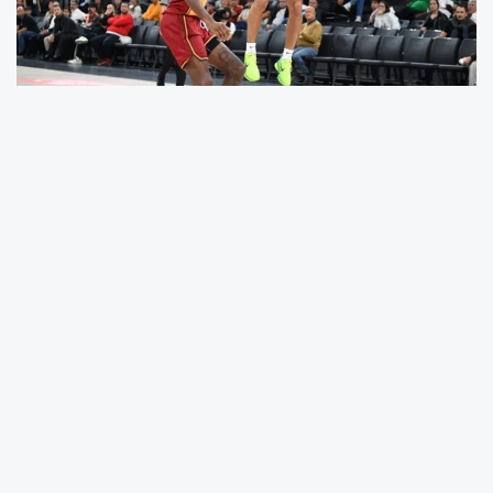
Türkiye Sigorta Basketbol Süper Ligi Asım Pars
Sezonu 17. haftasında TOFAŞ, sahasında
Galatasaray’ı konuk ediyor. Ligde 12 galibiyet-
4 mağlubiyetle ikinci sırada bulunan ve bu
sezon ligde taraftarı önünde hiç kaybetmeyen
Bursa ekibi, evindeki 8. lig galibiyetine imza
atmayı hedeflerken; ligde son 3 maçını
kaybeden Galatasaray ise 10 galibiyet-6
mağlubiyetle 5. sırada yer alıyor.
İki takım da hafta içinde oynadığı Avrupa