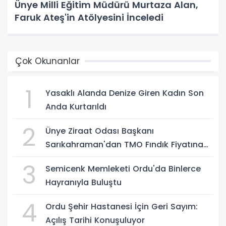
Ünye Milli Eğitim Müdürü Murtaza Alan,
Faruk Ateş'in Atölyesini İnceledi
Çok Okunanlar
1
Yasaklı Alanda Denize Giren Kadın Son
Anda Kurtarıldı
2
Ünye Ziraat Odası Başkanı
Sarıkahraman'dan TMO Fındık Fiyatına
Tepki
3
Semicenk Memleketi Ordu'da Binlerce
Hayranıyla Buluştu
4
Ordu Şehir Hastanesi İçin Geri Sayım:
Açılış Tarihi Konuşuluyor