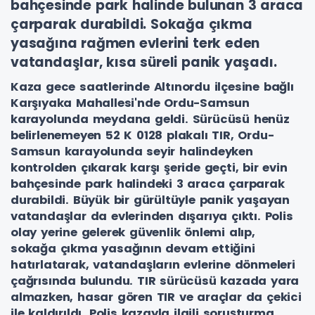
bahçesinde park halinde bulunan 3 araca
çarparak durabildi. Sokağa çıkma
yasağına rağmen evlerini terk eden
vatandaşlar, kısa süreli panik yaşadı.
Kaza gece saatlerinde Altınordu ilçesine bağlı
Karşıyaka Mahallesi'nde Ordu-Samsun
karayolunda meydana geldi. Sürücüsü henüz
belirlenemeyen 52 K 0128 plakalı TIR, Ordu-
Samsun karayolunda seyir halindeyken
kontrolden çıkarak karşı şeride geçti, bir evin
bahçesinde park halindeki 3 araca çarparak
durabildi. Büyük bir gürültüyle panik yaşayan
vatandaşlar da evlerinden dışarıya çıktı. Polis
olay yerine gelerek güvenlik önlemi alıp,
sokağa çıkma yasağının devam ettiğini
hatırlatarak, vatandaşların evlerine dönmeleri
çağrısında bulundu. TIR sürücüsü kazada yara
almazken, hasar gören TIR ve araçlar da çekici
ile kaldırıldı. Polis kazayla ilgili soruşturma