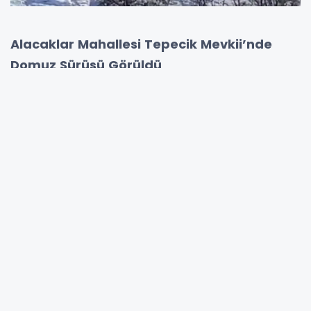
Alacaklar Mahallesi Tepecik Mevkii’nde
Domuz Sürüsü Görüldü
Alacaklar Mahallesi Tepecik mevkiinde
sürü
halinde domuzlar
görüldü. Yerleşim
alanlarına yakın bölgede ortaya çıkan domuz
sürüsü, mahalle sakinlerinde tedirginliğe
neden oldu.
Domuzların
yoğun kar yağışı nedeniyle
doğal yaşam alanlarında yiyecek
bulmakta zorlandıkları
, bu nedenle
mahalle
ve yerleşim alanlarına indikleri
öğrenildi.
Vatandaşlar özellikle
akşam ve gece