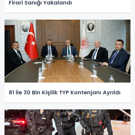
Firari Sanığı Yakalandı
81 İle 30 Bin Kişilik TYP Kontenjanı Ayrıldı