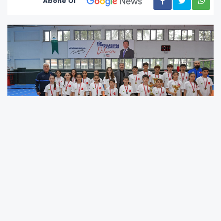
Abone Ol
Osmangazi Belediyespor, badminton
branşında elde ettiği tarihi başarılarla adından
söz ettirmeye devam ediyor. Kulübün