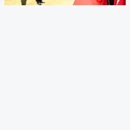
Ordu’da 29 Ekim Cumhuriyet Bayramı’nın 102.
yılı, coşkulu ve anlamlı törenlerle kutlandı.
Program, Vali Muammer Erol’un makamında
tebrikleri kabul etmesiyle başladı.
Kutlama Programı Spor Salonunda
Gerçekleşti
Yağışlı hava nedeniyle Valilik önünde yapılması
planlanan tören, Recep Kara Spor Salonu’nda
gerçekleştirildi. Kutlama programına Vali
Muammer Erol’un yanı sıra Garnizon Komutanı
Tabip Albay Serkan Öcmenler, Ordu
Büyükşehir Belediye Başkan Vekili Hüseyin