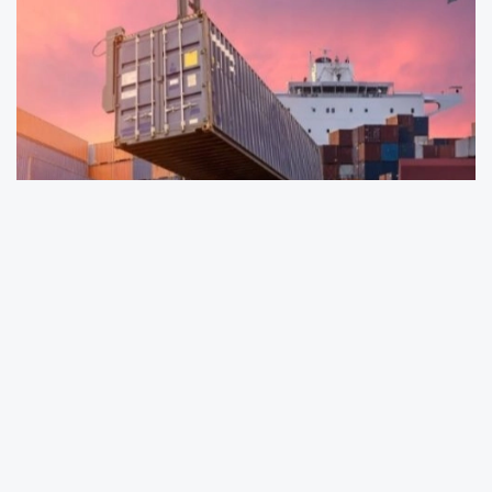
Ticaret Bakanlığı, sonradan kontrol
denetimleri ve ikincil kontrol incelemeleriyle
usulsüz gümrük işlemlerine göz açtırmadı. Son
2,5 yılda düzenlenen 28,7 milyar TL tutarındaki
ek tahakkuk ve ceza kararıyla kamu