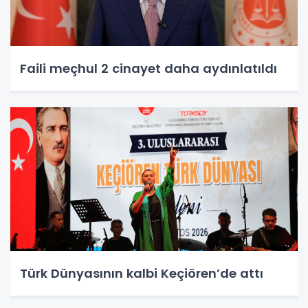
Faili meçhul 2 cinayet daha aydınlatıldı
Türk Dünyasının kalbi Keçiören’de attı