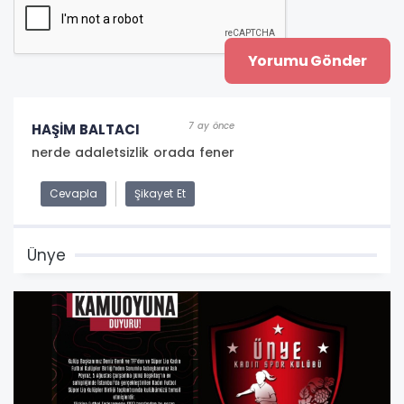
7 ay önce
HAŞİM BALTACI
nerde adaletsizlik orada fener
Cevapla
Şikayet Et
Ünye