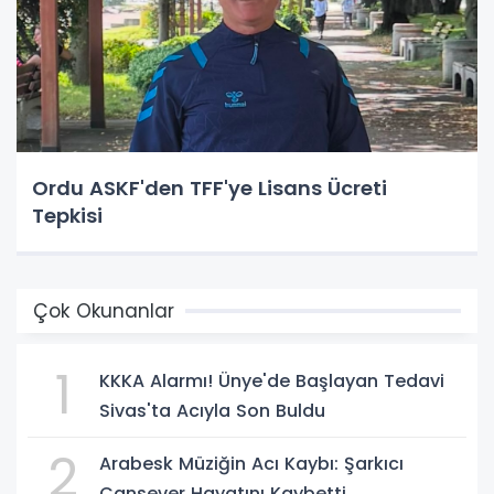
Ordu ASKF'den TFF'ye Lisans Ücreti
Tepkisi
Çok Okunanlar
1
KKKA Alarmı! Ünye'de Başlayan Tedavi
Sivas'ta Acıyla Son Buldu
2
Arabesk Müziğin Acı Kaybı: Şarkıcı
Cansever Hayatını Kaybetti