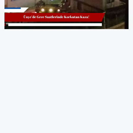
Çevredeki vatandaşların ihbarı üzerine olay
yerine hızla emniyet güçleri ve sağlık ekipleri
sevk edildi. Araçta bulunan sürücünün sağlık
durumu hakkında henüz resmi bir açıklama
yapılmazken, ekipler kaza yerinde güvenlik
önlemleri aldı.
Kazanın meydana geldiği bölge, özellikle dik
eğimi ve keskin virajlarıyla bilinirken, olay
sonrası trafik kısa süreliğine kontrollü olarak
sağlandı. Kazaya karışan araç, vinç yardımıyla