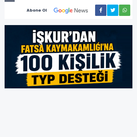
Abone Ol
İŞKUR ile Fatsa Kaymakamlığı iş birliğinde
hayata geçirilecek Toplum Yararına Program
(TYP) kapsamında 100 kişi 6 ay süreyle