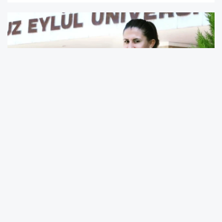
Dokuz Eylül Üniversitesi Necat Hepkon Spor
Bilimleri Fakültesi öğretim üyesi, eski milli
bisikletçi ve olimpiyat sporcusu Doç. Dr. Esra