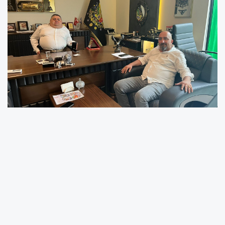
Kartegder Başkanı Cihan Çakır’ın sorularını
yanıtlayan Dal, başkanlığa seçilme sürecinden
esnafın sorunlarına, yeni hal yasasından
gelecek planlarına kadar pek çok konuda
önemli değerlendirmelerde bulundu.