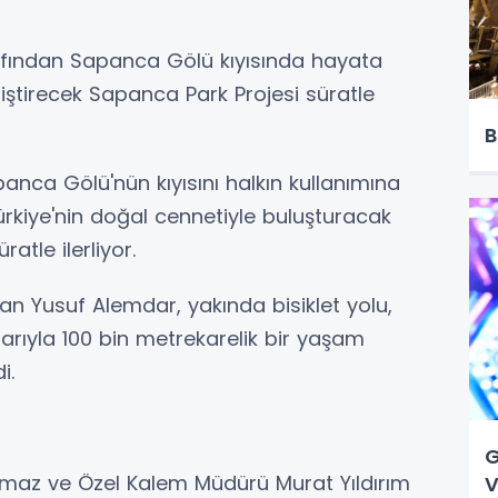
afından Sapanca Gölü kıyısında hayata
iştirecek Sapanca Park Projesi süratle
B
nca Gölü'nün kıyısını halkın kullanımına
Türkiye'nin doğal cennetiyle buluşturacak
atle ilerliyor.
an Yusuf Alemdar, yakında bisiklet yolu,
arıyla 100 bin metrekarelik bir yaşam
i.
G
ılmaz ve Özel Kalem Müdürü Murat Yıldırım
V