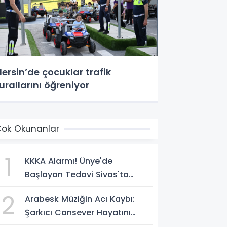
ersin’de çocuklar trafik
urallarını öğreniyor
ok Okunanlar
1
KKKA Alarmı! Ünye'de
Başlayan Tedavi Sivas'ta
Acıyla Son Buldu
2
Arabesk Müziğin Acı Kaybı:
Şarkıcı Cansever Hayatını
Kaybetti