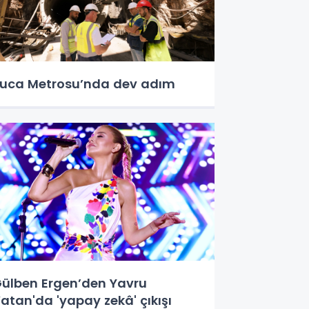
uca Metrosu’nda dev adım
ülben Ergen’den Yavru
atan'da 'yapay zekâ' çıkışı