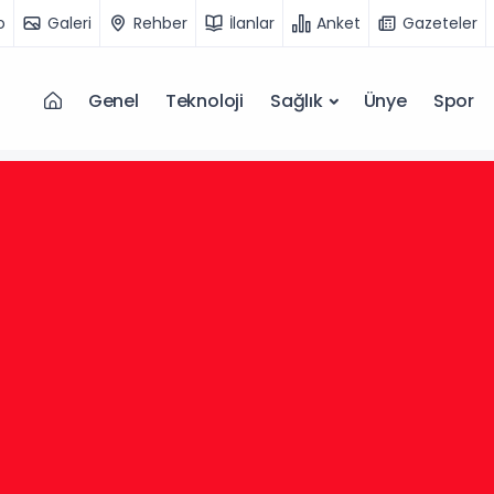
o
Galeri
Rehber
İlanlar
Anket
Gazeteler
Genel
Teknoloji
Sağlık
Ünye
Spor