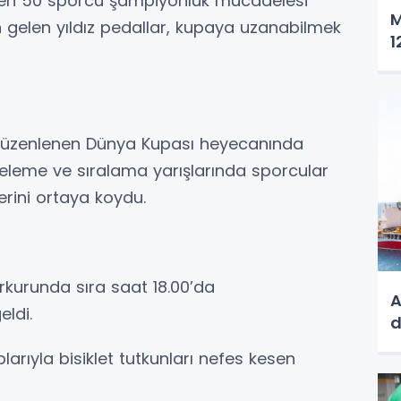
keden 50 sporcu şampiyonluk mücadelesi
M
en gelen yıldız pedallar, kupaya uzanabilmek
1
düzenlenen Dünya Kupası heyecanında
 eleme ve sıralama yarışlarında sporcular
erini ortaya koydu.
arkurunda sıra saat 18.00’da
A
eldi.
d
larıyla bisiklet tutkunları nefes kesen