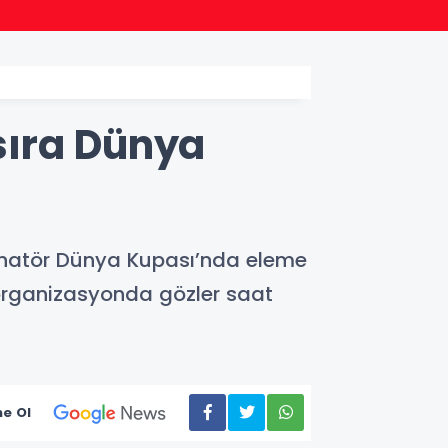
14:14
Bursa 
sıra Dünya
minatör Dünya Kupası’nda eleme
organizasyonda gözler saat
e Ol