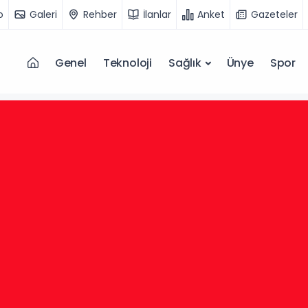
o
Galeri
Rehber
İlanlar
Anket
Gazeteler
Genel
Teknoloji
Sağlık
Ünye
Spor