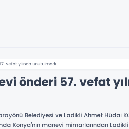
7. vefat yılında unutulmadı
i önderi 57. vefat yı
arayönü Belediyesi ve Ladikli Ahmet Hüdai Kü
da Konya'nın manevi mimarlarından Ladikli 