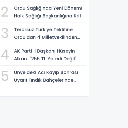
Kaybetti
2
Ordu Sağlığında Yeni Dönem!
Halk Sağlığı Başkanlığına Kritik
Atama
3
Terörsüz Türkiye Teklifine
Ordu'dan 4 Milletvekilinden
İmza
4
AK Parti İl Başkanı Hüseyin
Alkan: "255 TL Yeterli Değil"
5
Ünye'deki Acı Kayıp Sonrası
Uyarı! Fındık Bahçelerinde
Keneye Dikkat