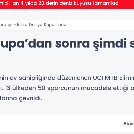
id Han 4 yılda 20 derin deniz kuyusu tamamladı
nra şimdi sıra Dünya Kupası'nda
upa’dan sonra şimdi 
’nin ev sahipliğinde düzenlenen UCI MTB Eli
ı. 13 ülkeden 50 sporcunun mücadele ettiği 
arına çevrildi.
Abon