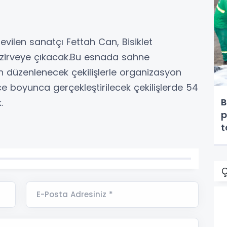
evilen sanatçı Fettah Can, Bisiklet
 zirveye çıkacak.Bu esnada sahne
için düzenlenecek çekilişlerle organizasyon
e boyunca gerçekleştirilecek çekilişlerde 54
B
.
p
t
Ç
E-Posta Adresiniz *