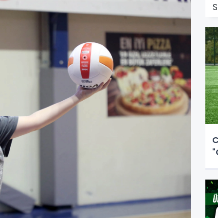
S
C
"