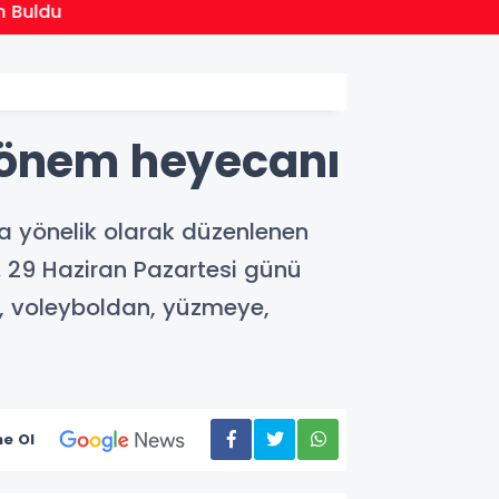
13:22
u
Hakkâr
 dönem heyecanı
ra yönelik olarak düzenlenen
k. 29 Haziran Pazartesi günü
a, voleyboldan, yüzmeye,
e Ol