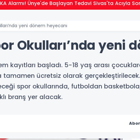
rmı! Ünye'de Başlayan Tedavi Sivas'ta Acıyla Son Buld
lları’nda yeni dönem heyecanı
or Okulları’nda yeni
em kayıtları başladı. 5-18 yaş arası çocukla
da tamamen ücretsiz olarak gerçekleştirilece
receği spor okullarında, futboldan basketbol
klı branş yer alacak.
Abon