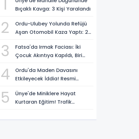
1
Ünye’de Mahalle Düğününde
Bıçaklı Kavga: 3 Kişi Yaralandı
2
Ordu-Ulubey Yolunda Refüjü
Aşan Otomobil Kaza Yaptı: 2
Yaralı
3
Fatsa'da Irmak Faciası: İki
Çocuk Akıntıya Kapıldı, Biri
Yaşamını Yitirdi
4
Ordu'da Maden Davasını
Etkileyecek İddia! Resmi
Yazılarda Büyük Fark
5
Ünye'de Miniklere Hayat
Kurtaran Eğitim! Trafik
Polislerinden Uygulamalı Ders