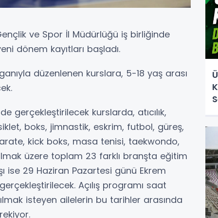
nçlik ve Spor İl Müdürlüğü iş birliğinde
eni dönem kayıtları başladı.
loganıyla düzenlenen kurslara, 5-18 yaş arası
Ü
K
ek.
S
 gerçekleştirilecek kurslarda, atıcılık,
klet, boks, jimnastik, eskrim, futbol, güreş,
 karate, kick boks, masa tenisi, taekwondo,
 olmak üzere toplam 23 farklı branşta eğitim
lışı ise 29 Haziran Pazartesi günü Ekrem
erçekleştirilecek. Açılış programı saat
lmak isteyen ailelerin bu tarihler arasında
ekiyor.