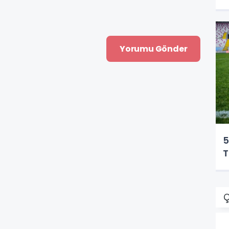
5
T
Ç