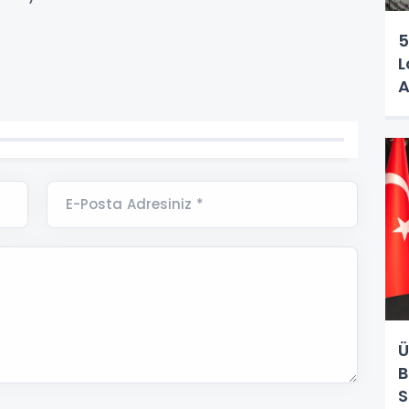
5
L
A
E-Posta Adresiniz *
Ü
B
S