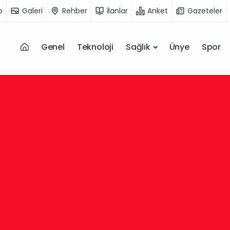
o
Galeri
Rehber
İlanlar
Anket
Gazeteler
Genel
Teknoloji
Sağlık
Ünye
Spor