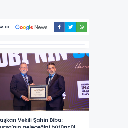
e Ol
aşkan Vekili Şahin Biba:
ursa'nın geleceğini bütüncül