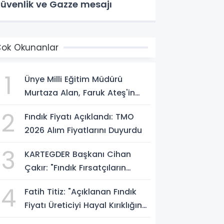
üvenlik ve Gazze mesajı
ok Okunanlar
1
Ünye Milli Eğitim Müdürü
Murtaza Alan, Faruk Ateş'in
Atölyesini İnceledi
2
Fındık Fiyatı Açıklandı: TMO
2026 Alım Fiyatlarını Duyurdu
3
KARTEGDER Başkanı Cihan
Çakır: "Fındık Fırsatçıların
Elinde Kalmasın"
4
Fatih Titiz: "Açıklanan Fındık
Fiyatı Üreticiyi Hayal Kırıklığına
Uğrattı"