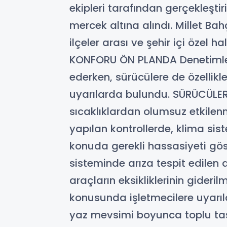
ekipleri tarafından gerçekleşti
mercek altına alındı. Millet Ba
ilçeler arası ve şehir içi özel 
KONFORU ÖN PLANDA Denetimlerde
ederken, sürücülere de özellik
uyarılarda bulundu. SÜRÜCÜLE
sıcaklıklardan olumsuz etkilen
yapılan kontrollerde, klima sis
konuda gerekli hassasiyeti gös
sisteminde arıza tespit edilen 
araçların eksikliklerinin gideril
konusunda işletmecilere uyarı
yaz mevsimi boyunca toplu taş