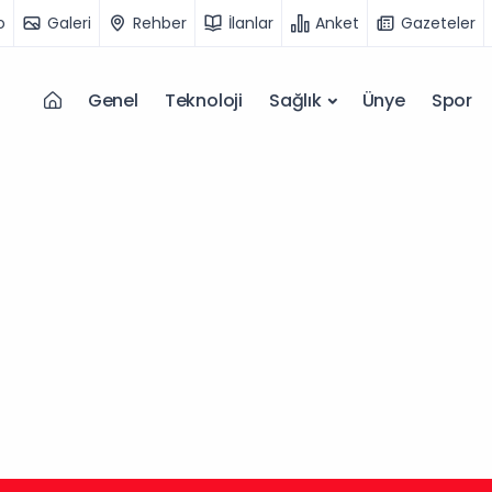
o
Galeri
Rehber
İlanlar
Anket
Gazeteler
Genel
Teknoloji
Sağlık
Ünye
Spor