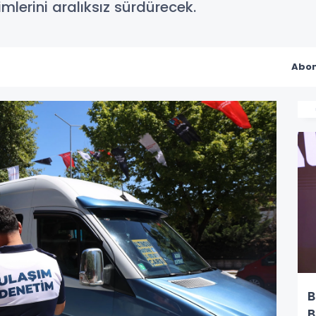
mlerini aralıksız sürdürecek.
Abon
B
B