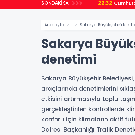
22:32
SONDAKİKA
planlıyoruz
Cumhurb
Anasayfa
Sakarya Büyükşehir'den t
Sakarya Büyükş
denetimi
Sakarya Büyükşehir Belediyesi, 
araçlarında denetimlerini sıkla
etkisini artırmasıyla toplu taş
gerçekleştirilen kontrollerde kl
konforu için klimaların aktif 
Dairesi Başkanlığı Trafik Dene