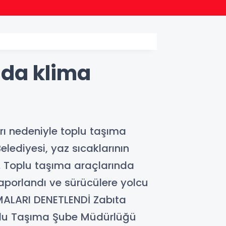
22:24
Bursa
ada klima
arı nedeniyle toplu taşıma
lediyesi, yaz sıcaklarının
ı. Toplu taşıma araçlarında
 raporlandı ve sürücülere yolcu
İMALARI DENETLENDİ Zabıta
Toplu Taşıma Şube Müdürlüğü