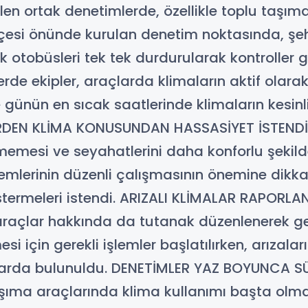
rilen ortak denetimlerde, özellikle toplu taşı
hçesi önünde kurulan denetim noktasında, şehir
halk otobüsleri tek tek durdurularak kontroller
 ekipler, araçlarda klimaların aktif olarak 
le günün en sıcak saatlerinde klimaların kes
RDEN KLİMA KONUSUNDAN HASSASİYET İSTENDİ 
memesi ve seyahatlerini daha konforlu şekil
temlerinin düzenli çalışmasının önemine dikka
termeleri istendi. ARIZALI KLİMALAR RAPORLAN
araçlar hakkında da tutanak düzenlenerek gerek
mesi için gerekli işlemler başlatılırken, arızal
larda bulunuldu. DENETİMLER YAZ BOYUNCA SÜ
ıma araçlarında klima kullanımı başta olma