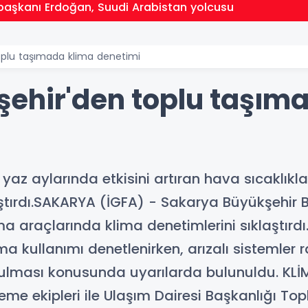
aşkanı Erdoğan, Suudi Arabistan yolcusu
oplu taşımada klima denetimi
ehir'den toplu taşım
yaz aylarında etkisini artıran hava sıcaklıkl
ştırdı.SAKARYA (İGFA) - Sakarya Büyükşehir Be
ıma araçlarında klima denetimlerini sıklaştırd
ima kullanımı denetlenirken, arızalı sistemler
tutulması konusunda uyarılarda bulunuldu. KL
tleme ekipleri ile Ulaşım Dairesi Başkanlığı 