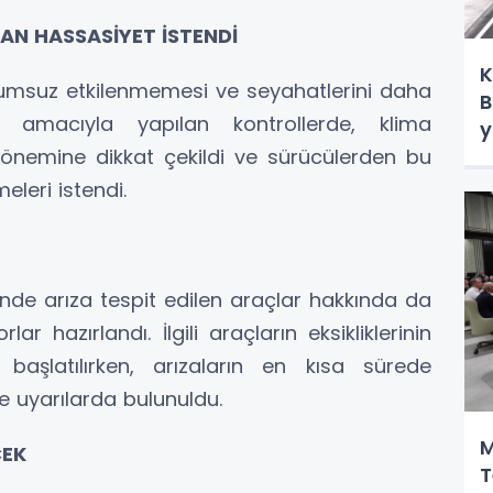
N HASSASİYET İSTENDİ
K
olumsuz etkilenmemesi ve seyahatlerini daha
B
i amacıyla yapılan kontrollerde, klima
y
n önemine dikkat çekildi ve sürücülerden bu
leri istendi.
nde arıza tespit edilen araçlar hakkında da
r hazırlandı. İlgili araçların eksikliklerinin
r başlatılırken, arızaların en kısa sürede
e uyarılarda bulunuldu.
M
CEK
T