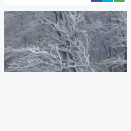
Don olayının ardından ağaçlar buzla
kaplanırken, karayolu üzerinde seyreden
araçlar da güvenlik nedeniyle yavaşlamak
zorunda kaldı. Yerel halk, mevsim normallerinin
dışında yaşanan bu doğa olayı karşısında