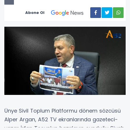
Abone Ol
Ünye Sivil Toplum Platformu dönem sözcüsü
Alper Argan, A52 TV ekranlarında gazeteci-
yazar İrfan Tosun’un hazırlayıp sunduğu Siyah