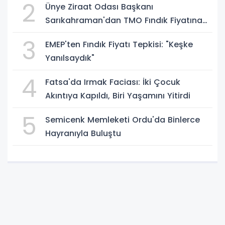
2
Ünye Ziraat Odası Başkanı
Sarıkahraman'dan TMO Fındık Fiyatına
Tepki
3
EMEP'ten Fındık Fiyatı Tepkisi: "Keşke
Yanılsaydık"
4
Fatsa'da Irmak Faciası: İki Çocuk
Akıntıya Kapıldı, Biri Yaşamını Yitirdi
5
Semicenk Memleketi Ordu'da Binlerce
Hayranıyla Buluştu