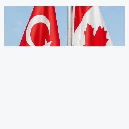
Türkiye ve Kanada, ekonomik ilişkileri
derinleştirmek amacıyla Serbest Ticaret
Anlaşması (STA) müzakerelerini başlatma
kararı aldı. Ticaret Bakanlığı, kapsamlı ve