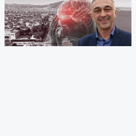
Ordu Üniversitesi (ODÜ) Tıp Fakültesi Aile
Hekimliği Anabilim Dalı Başkanı Prof. Dr. Özgür
Enginyurt, son günlerde artan baş ağrısı
şikayetlerine ilişkin önemli açıklamalarda
bulundu. Prof. Dr. Enginyurt, baş ağrısının
doğrudan bir hastalık değil, vücutta gelişen
başka bir sağlık probleminin belirtisi