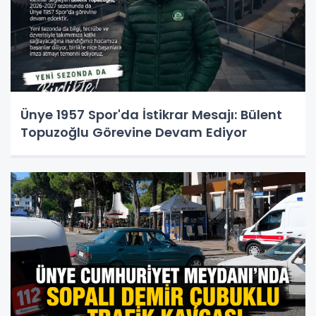
Ünye 1957 Spor'da İstikrar Mesajı: Bülent
Topuzoğlu Görevine Devam Ediyor