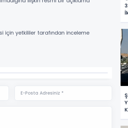
madığına ilişkin resmi bir açıklama
3
İ
i için yetkililer tarafından inceleme
E-Posta Adresiniz *
Ş
Y
K