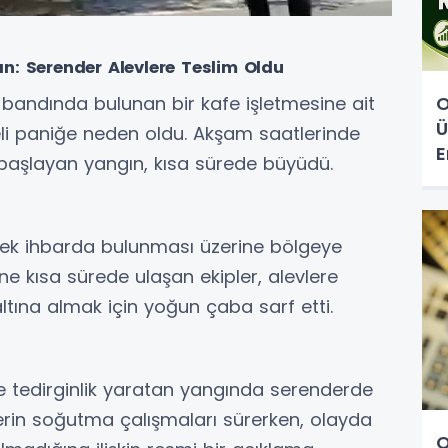
n: Serender Alevlere Teslim Oldu
O
bandında bulunan bir kafe işletmesine ait
Ü
eli paniğe neden oldu. Akşam saatlerinde
E
başlayan yangın, kısa sürede büyüdü.
rek ihbarda bulunması üzerine bölgeye
rine kısa sürede ulaşan ekipler, alevlere
tına almak için yoğun çaba sarf etti.
e tedirginlik yaratan yangında serenderde
rin soğutma çalışmaları sürerken, olayda
O