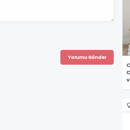
O
O
v
Ç