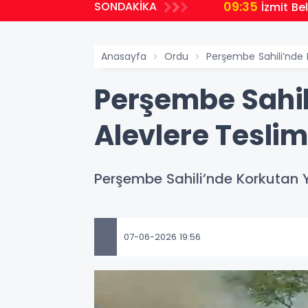
09:35
SONDAKİKA
İzmit B
Anasayfa
Ordu
Perşembe Sahili’nde 
Perşembe Sahil
Alevlere Tesli
Perşembe Sahili’nde Korkutan Y
07-06-2026 19:56