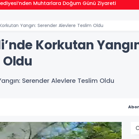
elediyesi’nden Muhtarlara Doğum Günü Ziyareti
Korkutan Yangın: Serender Alevlere Teslim Oldu
i’nde Korkutan Yangın
m Oldu
angın: Serender Alevlere Teslim Oldu
Abon