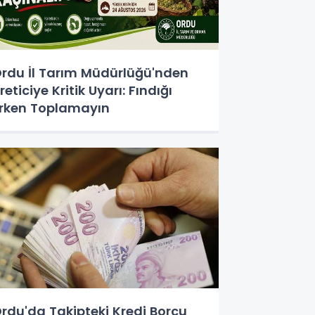
rdu İl Tarım Müdürlüğü'nden
reticiye Kritik Uyarı: Fındığı
rken Toplamayın
rdu'da Takipteki Kredi Borcu