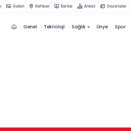
o
Galeri
Rehber
İlanlar
Anket
Gazeteler
Genel
Teknoloji
Sağlık
Ünye
Spor