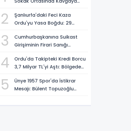
Sokak Ortasında Kavgaya
Dönüştü
2
Şanlıurfa'daki Feci Kaza
Ordu'yu Yasa Boğdu: 29
Yaşındaki Emre Kotan
3
Cumhurbaşkanına Suikast
Yaşamını Yitirdi
Girişiminin Firari Sanığı
Yakalandı
4
Ordu'da Takipteki Kredi Borcu
3,7 Milyar TL'yi Aştı: Bölgede
İkinci Sırada
5
Ünye 1957 Spor'da İstikrar
Mesajı: Bülent Topuzoğlu
Görevine Devam Ediyor