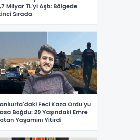
,7 Milyar TL'yi Aştı: Bölgede
kinci Sırada
anlıurfa'daki Feci Kaza Ordu'yu
asa Boğdu: 29 Yaşındaki Emre
otan Yaşamını Yitirdi