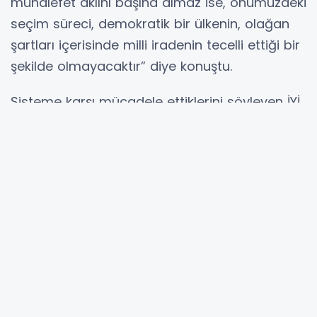
muhalefet aklını başına almaz ise, önümüzdeki
seçim süreci, demokratik bir ülkenin, olağan
şartları içerisinde milli iradenin tecelli ettiği bir
şekilde olmayacaktır” diye konuştu.
Sisteme karşı mücadele ettiklerini söyleyen İYİ
Parti Genel Başkanı Müsaat Dervişoğlu, ısrarla
dile getirdikleri konuyu bir kez daha
vurgulayarak, "İYİ Parti’nin en temel siyasi
projesi iyileştirilmiş parlamenter sisteme
geçiştir. Bunun ne olduğunu, yol haritasını,
nasıl yapılacağı da bellidir” diyerek, "Bu düzen
düzelene kadar kahrolsun istibdat, yaşasın,
adalet ve hürriyet diyerek haykırmaya devam
edeceğiz" dedi.