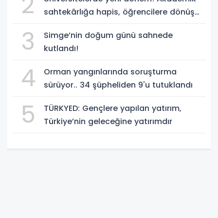
2
sahtekârlığa hapis, öğrencilere dönüş
yolu
3
Simge’nin doğum günü sahnede
kutlandı!
4
Orman yangınlarında soruşturma
sürüyor.. 34 şüpheliden 9'u tutuklandı
5
TÜRKYED: Gençlere yapılan yatırım,
Türkiye’nin geleceğine yatırımdır