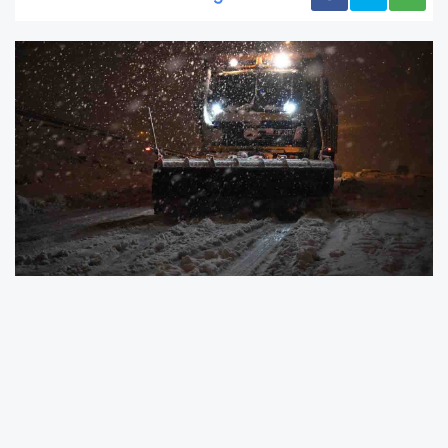
Ordu’da Meteoroloji Genel Müdürlüğü’nün
uyarısının ardından akşam saatlerinde yüksek
kesimlerde yoğun kar yağışı başladı. Akkuş,
Aybastı, Korgan, Gürgentepe, Kabadüz, Kumru,