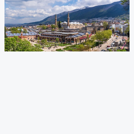
Osmangazi Belediyesi, CIVITAS Programı
kapsamında Floransa’da sürdürülebilir ulaşım
ve yaya odaklı kentleşme uygulamalarını
inceleyerek, tarihi kent merkezinde hayata
geçirilecek projeler için Avrupa şehirleriyle