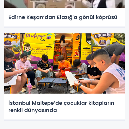
Edirne Keşan’dan Elazığ'a gönül köprüsü
İstanbul Maltepe’de çocuklar kitapların
renkli dünyasında