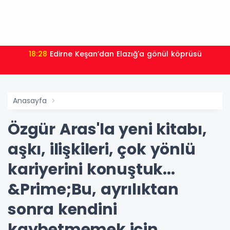
18:28
Edirne Keşan’dan Elazığ'a gönül köprüsü
Anasayfa
Özgür Aras'la yeni kitabı,
aşkı, ilişkileri, çok yönlü
kariyerini konuştuk...
&Prime;Bu, ayrılıktan
sonra kendini
kaybetmemek için