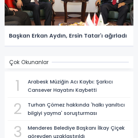
Başkan Erkan Aydın, Ersin Tatar'ı ağırladı
Çok Okunanlar
1
Arabesk Müziğin Acı Kaybı: Şarkıcı
Cansever Hayatını Kaybetti
2
Turhan Çömez hakkında 'halkı yanıltıcı
bilgiyi yayma' soruşturması
3
Menderes Belediye Başkanı İlkay Çiçek
görevden uzaklaştırıldı