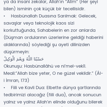
ya da insani zekalar, Allah’ın “Alîm” (Her şeyi
bilen) isminin çok küçük bir tecellisidir.
• Hasbünallah Duasına Sarılmak: Gelecek,
savaşlar veya teknolojik kaos sizi
korkuttuğunda, Sahabelerin en zor anlarda
(Düşman ordularının üzerlerine geldiği haberini
aldıklarında) söylediği şu ayeti dilinizden
düşürmeyin:
حَسْبُنَا اللَّهُ وَنِعْمَ الْوَكِيلُ
Okunuşu: Hasbünallâhü ve ni’mel-vekîl.
Meali:”Allah bize yeter, O ne güzel vekildir.” (Âl-
i İmran, 173)
• Fiili ve Kavli Dua: Elbette dünya şartlarında
tedbirimizi alacağız (fiili dua), ancak sonucun
yalnız ve yalnız Allah’ın elinde olduğunu bilerek