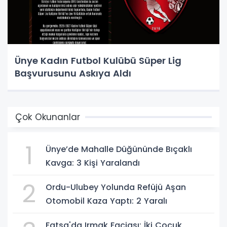
Ünye Kadın Futbol Kulübü Süper Lig
Başvurusunu Askıya Aldı
Çok Okunanlar
1
Ünye’de Mahalle Düğününde Bıçaklı
Kavga: 3 Kişi Yaralandı
2
Ordu-Ulubey Yolunda Refüjü Aşan
Otomobil Kaza Yaptı: 2 Yaralı
Fatsa'da Irmak Faciası: İki Çocuk