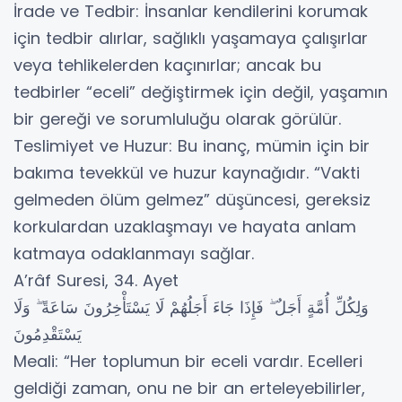
İrade ve Tedbir: İnsanlar kendilerini korumak
için tedbir alırlar, sağlıklı yaşamaya çalışırlar
veya tehlikelerden kaçınırlar; ancak bu
tedbirler “eceli” değiştirmek için değil, yaşamın
bir gereği ve sorumluluğu olarak görülür.
Teslimiyet ve Huzur: Bu inanç, mümin için bir
bakıma tevekkül ve huzur kaynağıdır. “Vakti
gelmeden ölüm gelmez” düşüncesi, gereksiz
korkulardan uzaklaşmayı ve hayata anlam
katmaya odaklanmayı sağlar.
A’râf Suresi, 34. Ayet
وَلِكُلِّ أُمَّةٍ أَجَلٌ ۖ فَإِذَا جَاءَ أَجَلُهُمْ لَا يَسْتَأْخِرُونَ سَاعَةً ۖ وَلَا
يَسْتَقْدِمُونَ
Meali: “Her toplumun bir eceli vardır. Ecelleri
geldiği zaman, onu ne bir an erteleyebilirler,