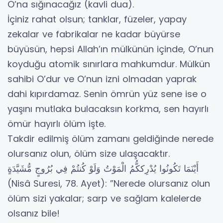
O’na sığınacağız (kavli dua).
İçiniz rahat olsun; tanklar, füzeler, yapay
zekalar ve fabrikalar ne kadar büyürse
büyüsün, hepsi Allah’ın mülkünün içinde, O’nun
koyduğu atomik sınırlara mahkumdur. Mülkün
sahibi O’dur ve O’nun izni olmadan yaprak
dahi kıpırdamaz. Senin ömrün yüz sene ise o
yaşını mutlaka bulacaksın korkma, sen hayırlı
ömür hayırlı ölüm işte.
Takdir edilmiş ölüm zamanı geldiğinde nerede
olursanız olun, ölüm size ulaşacaktır.
أَيْنَمَا تَكُونُوا يُدْرِككُّمُ الْمَوْتُ وَلَوْ كُنتُمْ فِي بُرُوجٍ مُّشَيَّدَةٍ
(Nisâ Suresi, 78. Ayet): ”Nerede olursanız olun
ölüm sizi yakalar; sarp ve sağlam kalelerde
olsanız bile!