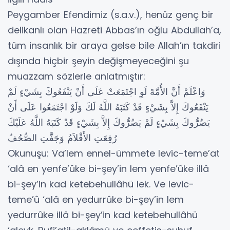
Peygamber Efendimiz (s.a.v.), henüz genç bir
delikanlı olan Hazreti Abbas’ın oğlu Abdullah’a,
tüm insanlık bir araya gelse bile Allah’ın takdiri
dışında hiçbir şeyin değişmeyeceğini şu
muazzam sözlerle anlatmıştır:
وَاعْلَمْ أَنَّ الأُمَّةَ لَوِ اجْتَمَعَتْ عَلَى أَنْ يَنْفَعُوكَ بِشَيْءٍ لَمْ
يَنْفَعُوكَ إِلاَّ بِشَيْءٍ قَدْ كَتَبَهُ اللَّهُ لَكَ وَلَوْ اجْتَمَعُوا عَلَى أَنْ
يَضُرُّوكَ بِشَيْءٍ لَمْ يَضُرُّوكَ إِلاَّ بِشَيْءٍ قَدْ كَتَبَهُ اللَّهُ عَلَيْكَ
رُفِعَتِ الأَقْلاَمُ وَجَفَّتِ الصُّحُفُ
Okunuşu: Va’lem ennel-ümmete levic-teme’at
‘alâ en yenfe’ûke bi-şey’in lem yenfe’ûke illâ
bi-şey’in kad ketebehullâhü lek. Ve levic-
teme’û ‘alâ en yedurrûke bi-şey’in lem
yedurrûke illâ bi-şey’in kad ketebehullâhü