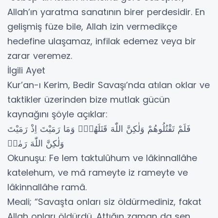
Allah’ın yaratma sanatının birer perdesidir. En
gelişmiş füze bile, Allah izin vermedikçe
hedefine ulaşamaz, infilak edemez veya bir
zarar veremez.
İlgili Ayet
Kur’an-ı Kerim, Bedir Savaşı’nda atılan oklar ve
taktikler üzerinden bize mutlak gücün
kaynağını şöyle açıklar:
فَلَمْ تَقْتُلُوهُمْ وَلٰكِنَّ اللّٰهَ قَتَلَهُمْۖ وَمَا رَمَيْتَ اِذْ رَمَيْتَ
وَلٰكِنَّ اللّٰهَ رَمٰىۚ
Okunuşu: Fe lem taktulûhum ve lâkinnallâhe
katelehum, ve mâ rameyte iz rameyte ve
lâkinnallâhe ramâ.
Meali; “Savaşta onları siz öldürmediniz, fakat
Allah onları öldürdü. Attığın zaman da sen