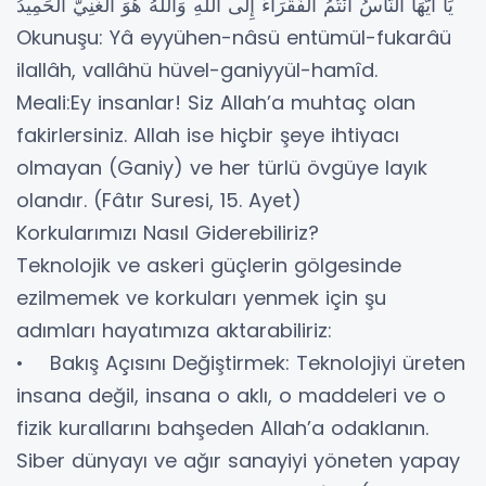
يَا أَيُّهَا النَّاسُ أَنْتُمُ الْفُقَرَاءُ إِلَى اللَّهِ وَاللَّهُ هُوَ الْغَنِيُّ الْحَمِيدُ
Okunuşu: Yâ eyyühen-nâsü entümül-fukarâü
ilallâh, vallâhü hüvel-ganiyyül-hamîd.
Meali:Ey insanlar! Siz Allah’a muhtaç olan
fakirlersiniz. Allah ise hiçbir şeye ihtiyacı
olmayan (Ganiy) ve her türlü övgüye layık
olandır. (Fâtır Suresi, 15. Ayet)
Korkularımızı Nasıl Giderebiliriz?
Teknolojik ve askeri güçlerin gölgesinde
ezilmemek ve korkuları yenmek için şu
adımları hayatımıza aktarabiliriz:
• Bakış Açısını Değiştirmek: Teknolojiyi üreten
insana değil, insana o aklı, o maddeleri ve o
fizik kurallarını bahşeden Allah’a odaklanın.
Siber dünyayı ve ağır sanayiyi yöneten yapay