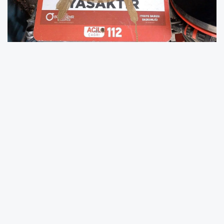
Ordu'nun Ünye ilçesinde deniz sezonu
boyunca vatandaşların güvenliği için alınan
önlemlerden bazıları kimliği belirsiz kişi ya da
kişilerin hedefi oldu. Ünye İskelesi'nde olası
boğulma vakalarında kullanılmak üzere
yerleştirilen can simitlerinin yerlerinden
sökülerek çalındığı, kumsal alanında bulunan
bazı uyarı levhalarının ise zarar gördüğü
belirlendi. Ordu Büyükşehir Belediyesi İtfaiye
Daire Başkanlığı tarafından yapılan
incelemelerin ardından olayla ilgili açıklama