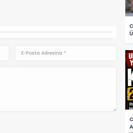
O
Ü
E-Posta Adresiniz *
O
A