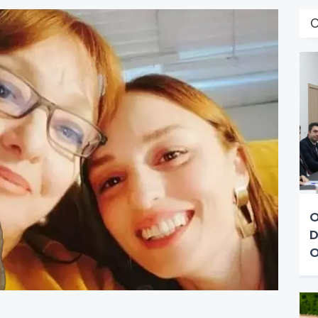
O
D
O