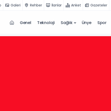
o
Galeri
Rehber
İlanlar
Anket
Gazeteler
Genel
Teknoloji
Sağlık
Ünye
Spor