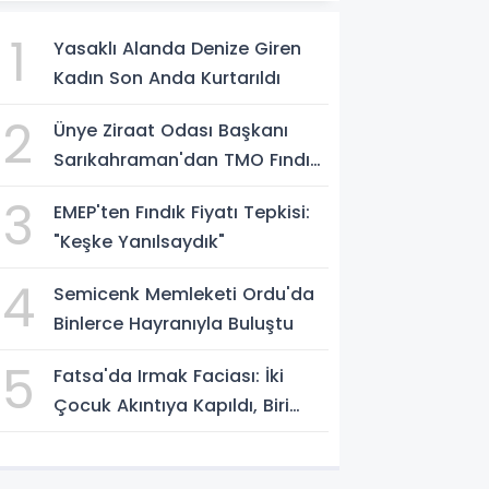
1
Yasaklı Alanda Denize Giren
Kadın Son Anda Kurtarıldı
2
Ünye Ziraat Odası Başkanı
Sarıkahraman'dan TMO Fındık
Fiyatına Tepki
3
EMEP'ten Fındık Fiyatı Tepkisi:
"Keşke Yanılsaydık"
4
Semicenk Memleketi Ordu'da
Binlerce Hayranıyla Buluştu
5
Fatsa'da Irmak Faciası: İki
Çocuk Akıntıya Kapıldı, Biri
Yaşamını Yitirdi