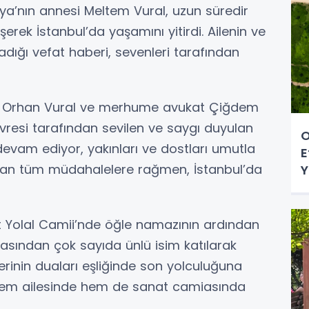
ya’nın annesi Meltem Vural, uzun süredir
erek İstanbul’da yaşamını yitirdi. Ailenin ve
dığı vefat haberi, sevenleri tarafından
ili Orhan Vural ve merhume avukat Çiğdem
evresi tarafından sevilen ve saygı duyulan
O
 devam ediyor, yakınları ve dostları umutla
E
pılan tüm müdahalelere rağmen, İstanbul’da
Y
et Yolal Camii’nde öğle namazının ardından
yasından çok sayıda ünlü isim katılarak
enlerinin duaları eşliğinde son yolculuğuna
 hem ailesinde hem de sanat camiasında