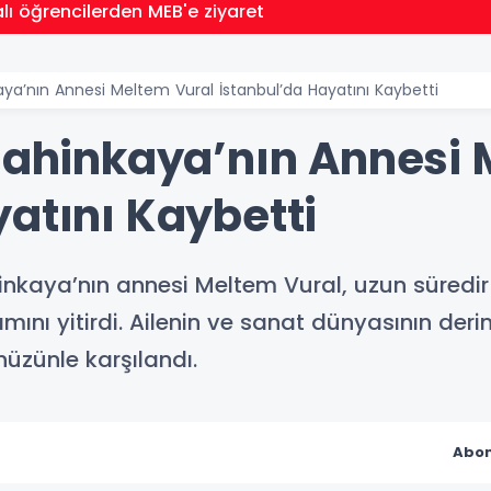
lı öğrencilerden MEB'e ziyaret
aya’nın Annesi Meltem Vural İstanbul’da Hayatını Kaybetti
 Şahinkaya’nın Annesi
atını Kaybetti
inkaya’nın annesi Meltem Vural, uzun süredi
ını yitirdi. Ailenin ve sanat dünyasının deri
hüzünle karşılandı.
Abon