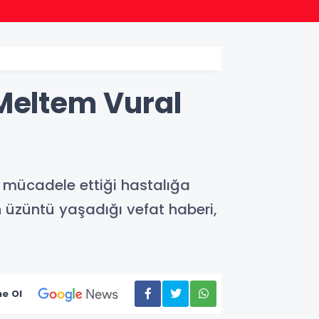
20:57
Bakan
 Meltem Vural
r mücadele ettiği hastalığa
n üzüntü yaşadığı vefat haberi,
e Ol