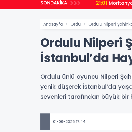
21:01
SONDAKİKA
malı Ders
Moritanya
Anasayfa
Ordu
Ordulu Nilperi Şahink
Ordulu Nilperi
İstanbul’da Hay
Ordulu ünlü oyuncu Nilperi Şah
yenik düşerek İstanbul’da yaşam
sevenleri tarafından büyük bir 
01-09-2025 17:44