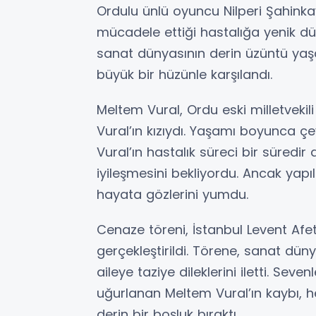
Ordulu ünlü oyuncu Nilperi Şahinka
mücadele ettiği hastalığa yenik düş
sanat dünyasının derin üzüntü yaşa
büyük bir hüzünle karşılandı.
Meltem Vural, Ordu eski milletvek
Vural’ın kızıydı. Yaşamı boyunca ç
Vural’ın hastalık süreci bir süredir
iyileşmesini bekliyordu. Ancak ya
hayata gözlerini yumdu.
Cenaze töreni, İstanbul Levent Af
gerçekleştirildi. Törene, sanat dün
aileye taziye dileklerini iletti. Sev
uğurlanan Meltem Vural’ın kaybı,
derin bir boşluk bıraktı.