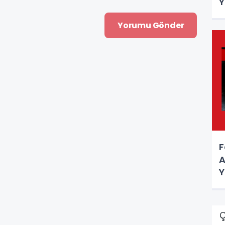
Y
F
A
Y
Ç