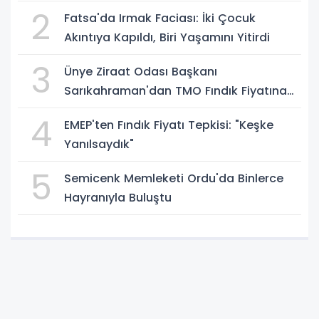
2
Fatsa'da Irmak Faciası: İki Çocuk
Akıntıya Kapıldı, Biri Yaşamını Yitirdi
3
Ünye Ziraat Odası Başkanı
Sarıkahraman'dan TMO Fındık Fiyatına
Tepki
4
EMEP'ten Fındık Fiyatı Tepkisi: "Keşke
Yanılsaydık"
5
Semicenk Memleketi Ordu'da Binlerce
Hayranıyla Buluştu