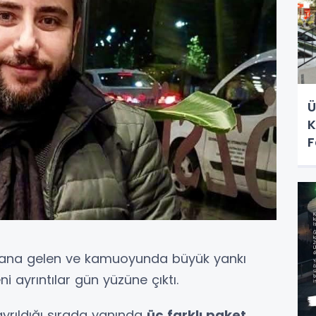
Ü
K
F
dana gelen ve kamuoyunda büyük yankı
 ayrıntılar gün yüzüne çıktı.
ayrıldığı sırada yanında
üç farklı paket