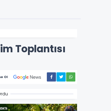
im Toplantısı
e Ol
Ordu