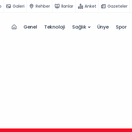
o
Galeri
Rehber
İlanlar
Anket
Gazeteler
Genel
Teknoloji
Sağlık
Ünye
Spor