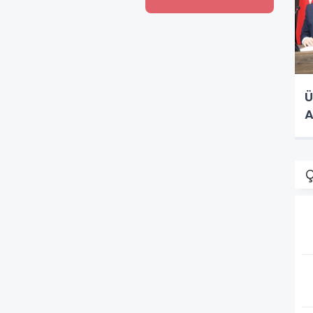
Ü
A
Ç