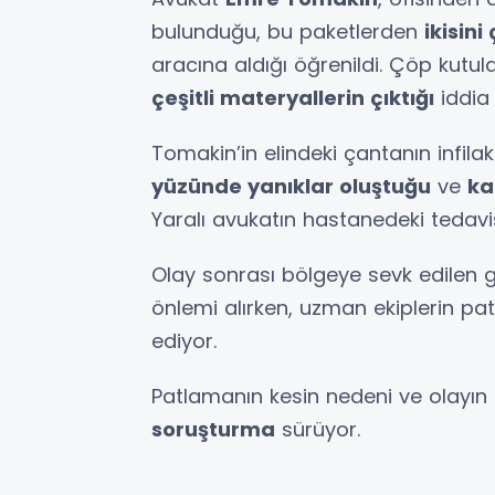
bulunduğu, bu paketlerden
ikisini
aracına aldığı öğrenildi. Çöp kutul
çeşitli materyallerin çıktığı
iddia 
Tomakin’in elindeki çantanın infil
yüzünde yanıklar oluştuğu
ve
ka
Yaralı avukatın hastanedeki tedavis
Olay sonrası bölgeye sevk edilen g
önlemi alırken, uzman ekiplerin pa
ediyor.
Patlamanın kesin nedeni ve olayın p
soruşturma
sürüyor.