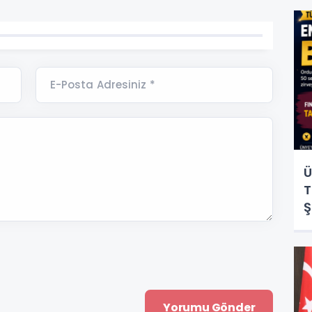
E-Posta Adresiniz *
Ü
T
Ş