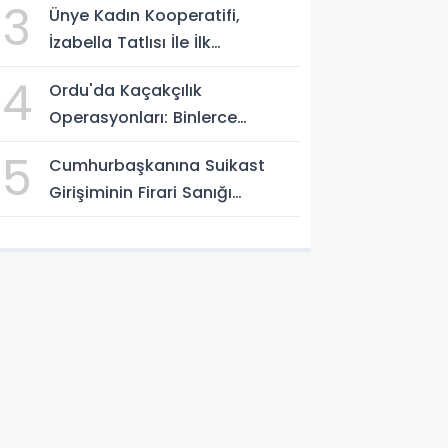
3
Ünye Kadın Kooperatifi,
Yaşamını Yitirdi
İzabella Tatlısı İle İlk
Gastrofest'in Şampiyonu
4
Ordu'da Kaçakçılık
Oldu!
Operasyonları: Binlerce
Makaron ve 411 Yasaklı Bıçak
5
Cumhurbaşkanına Suikast
Ele Geçirildi
Girişiminin Firari Sanığı
Yakalandı