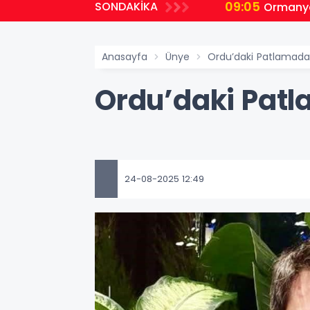
09:05
SONDAKİKA
Ormanya
Anasayfa
Ünye
Ordu’daki Patlamada 
Ordu’daki Patl
24-08-2025 12:49