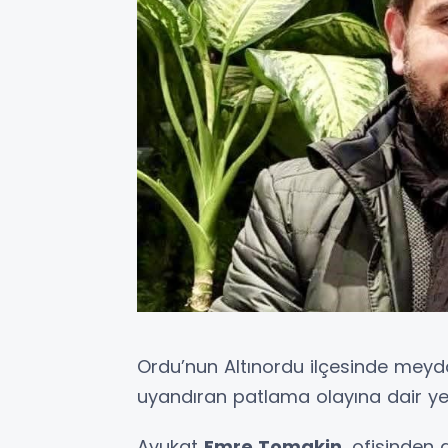
Ordu’nun Altınordu ilçesinde mey
uyandıran patlama olayına dair yeni
Avukat
Emre Tomakin
, ofisinden 