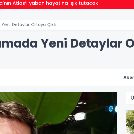
’nın Atlas’ı yaban hayatına ışık tutacak
Yeni Detaylar Ortaya Çıktı
amada Yeni Detaylar O
Abon