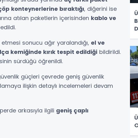
 çöp konteynerlerine bıraktığı
, diğerini ise
Ü
arına atılan paketlerin içerisinden
kablo ve
B
edildi.
D
ak etmesi sonucu ağır yaralandığı,
el ve
lça kemiğinde kırık tespit edildiği
bildirildi.
inin sürdüğü öğrenildi.
üvenlik güçleri çevrede geniş güvenlik
tlamaya ilişkin detaylı incelemeleri devam
erde arkasıyla ilgili
geniş çaplı
Ü
O