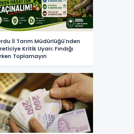
rdu İl Tarım Müdürlüğü'nden
reticiye Kritik Uyarı: Fındığı
rken Toplamayın