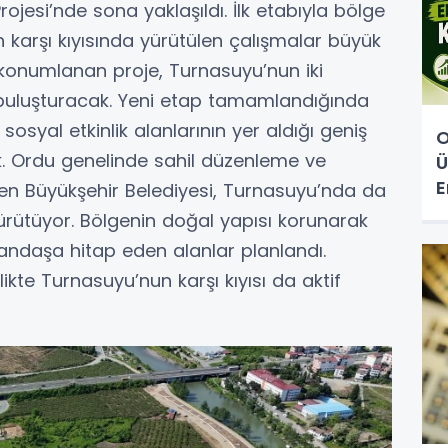
ojesi’nde sona yaklaşıldı. İlk etabıyla bölge
ın karşı kıyısında yürütülen çalışmalar büyük
 konumlanan proje, Turnasuyu’nun iki
a buluşturacak. Yeni etap tamamlandığında
osyal etkinlik alanlarının yer aldığı geniş
O
. Ordu genelinde sahil düzenleme ve
Ü
E
n Büyükşehir Belediyesi, Turnasuyu’nda da
rütüyor. Bölgenin doğal yapısı korunarak
andaşa hitap eden alanlar planlandı.
kte Turnasuyu’nun karşı kıyısı da aktif