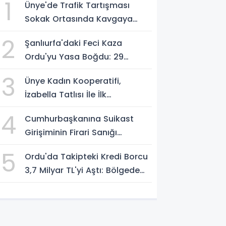
1
Ünye'de Trafik Tartışması
Sokak Ortasında Kavgaya
Dönüştü
2
Şanlıurfa'daki Feci Kaza
Ordu'yu Yasa Boğdu: 29
Yaşındaki Emre Kotan
3
Ünye Kadın Kooperatifi,
Yaşamını Yitirdi
İzabella Tatlısı İle İlk
Gastrofest'in Şampiyonu
4
Cumhurbaşkanına Suikast
Oldu!
Girişiminin Firari Sanığı
Yakalandı
5
Ordu'da Takipteki Kredi Borcu
3,7 Milyar TL'yi Aştı: Bölgede
İkinci Sırada