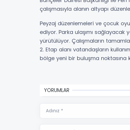
Bahçeler Dairesi Başkanlığı ile Fen İ
çalışmasıyla alanın altyapı düzenl
Peyzaj düzenlemeleri ve çocuk oyun
ediyor. Parka ulaşımı sağlayacak y
yürütülüyor. Çalışmaların tamaml
2. Etap alanı vatandaşların kullan
bölge yeni bir buluşma noktasına 
YORUMLAR
Adınız *