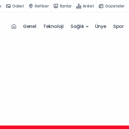
o
Galeri
Rehber
İlanlar
Anket
Gazeteler
Genel
Teknoloji
Sağlık
Ünye
Spor