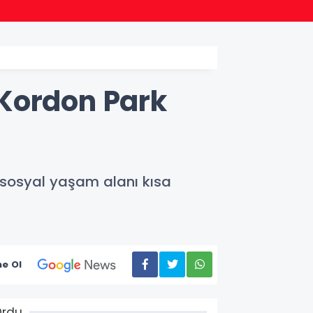
12:37
Gebze'
 Kordon Park
 sosyal yaşam alanı kısa
e Ol
Ordu