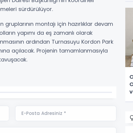
şleri Dairesi Başkanlığı’nın koordineli
emeleri sürdürülüyor.
 gruplarının montajı için hazırlıklar devam
olların yapımı da eş zamanlı olarak
anmasının ardından Turnasuyu Kordon Park
ımına açılacak. Projenin tamamlanmasıyla
kavuşacak.
O
O
v
E-Posta Adresiniz *
Ç