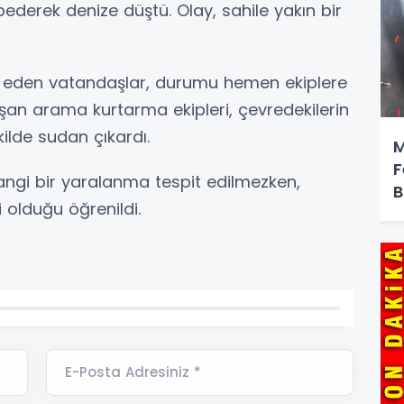
derek denize düştü. Olay, sahile yakın bir
k eden vatandaşlar, durumu hemen ekiplere
laşan arama kurtarma ekipleri, çevredekilerin
ilde sudan çıkardı.
M
F
hangi bir yaralanma tespit edilmezken,
B
olduğu öğrenildi.
E-Posta Adresiniz *