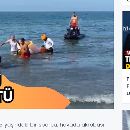
F
F
U
yaşındaki bir sporcu, havada akrobasi