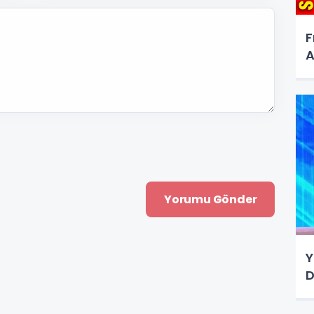
F
A
Y
D