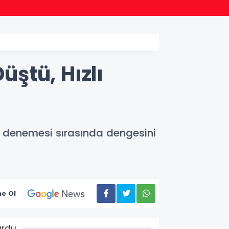
22:24
Bursa
ştü, Hızlı
 denemesi sırasında dengesini
e Ol
Ordu