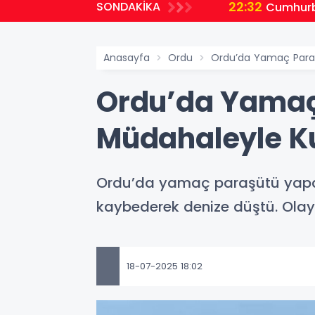
22:32
SONDAKİKA
planlıyoruz
Cumhurb
Anasayfa
Ordu
Ordu’da Yamaç Paraşü
Ordu’da Yamaç 
Müdahaleyle Ku
Ordu’da yamaç paraşütü yapan
kaybederek denize düştü. Olay
18-07-2025 18:02