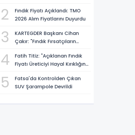
Atölyesini İnceledi
2
Fındık Fiyatı Açıklandı: TMO
2026 Alım Fiyatlarını Duyurdu
3
KARTEGDER Başkanı Cihan
Çakır: "Fındık Fırsatçıların
Elinde Kalmasın"
4
Fatih Titiz: "Açıklanan Fındık
Fiyatı Üreticiyi Hayal Kırıklığına
Uğrattı"
5
Fatsa'da Kontrolden Çıkan
SUV Şarampole Devrildi