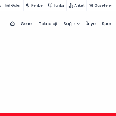
o
Galeri
Rehber
İlanlar
Anket
Gazeteler
Genel
Teknoloji
Sağlık
Ünye
Spor