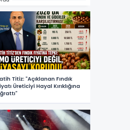
atih Titiz: "Açıklanan Fındık
iyatı Üreticiyi Hayal Kırıklığına
ğrattı"