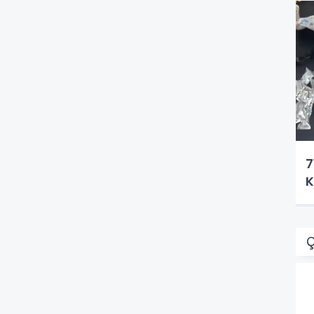
7
K
Ç