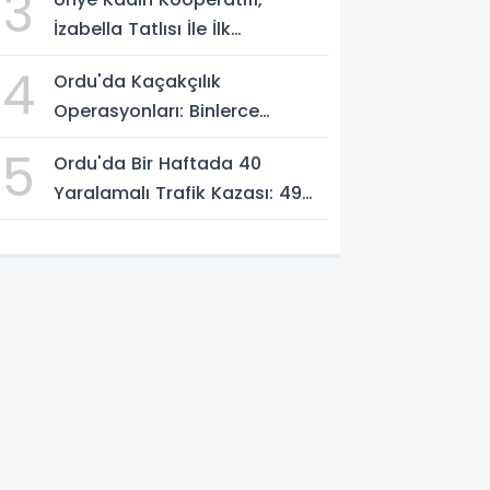
3
Yaşamını Yitirdi
İzabella Tatlısı İle İlk
Gastrofest'in Şampiyonu
4
Ordu'da Kaçakçılık
Oldu!
Operasyonları: Binlerce
Makaron ve 411 Yasaklı Bıçak
5
Ordu'da Bir Haftada 40
Ele Geçirildi
Yaralamalı Trafik Kazası: 49
Kişi Yaralandı