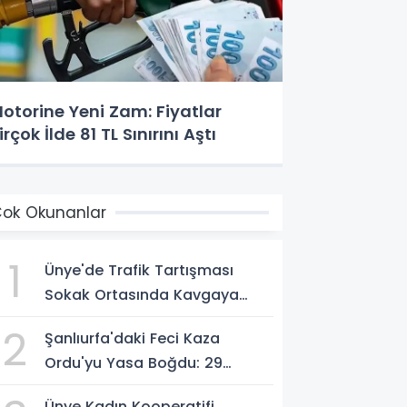
otorine Yeni Zam: Fiyatlar
irçok İlde 81 TL Sınırını Aştı
ok Okunanlar
1
Ünye'de Trafik Tartışması
Sokak Ortasında Kavgaya
Dönüştü
2
Şanlıurfa'daki Feci Kaza
Ordu'yu Yasa Boğdu: 29
Yaşındaki Emre Kotan
Ünye Kadın Kooperatifi,