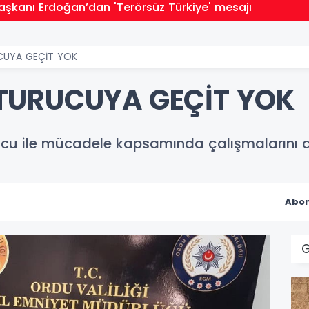
kanı Erdoğan’dan 'Terörsüz Türkiye' mesajı
CUYA GEÇİT YOK
TURUCUYA GEÇİT YOK
cu ile mücadele kapsamında çalışmalarını a
Abon
G