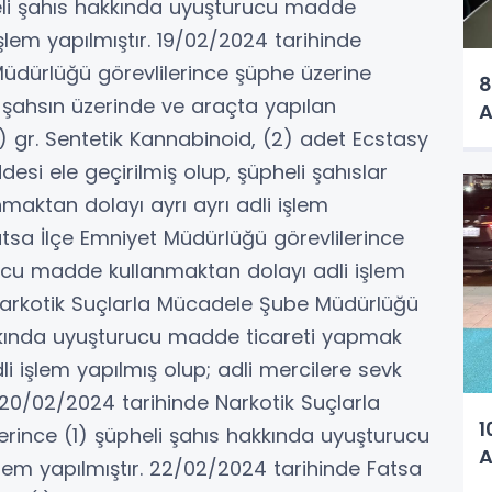
eli şahıs hakkında uyuşturucu madde
işlem yapılmıştır. 19/02/2024 tarihinde
üdürlüğü görevlilerince şüphe üzerine
8
 şahsın üzerinde ve araçta yapılan
A
 gr. Sentetik Kannabinoid, (2) adet Ecstasy
esi ele geçirilmiş olup, şüpheli şahıslar
aktan dolayı ayrı ayrı adli işlem
atsa İlçe Emniyet Müdürlüğü görevlilerince
rucu madde kullanmaktan dolayı adli işlem
 Narkotik Suçlarla Mücadele Şube Müdürlüğü
hakkında uyuşturucu madde ticareti yapmak
li işlem yapılmış olup; adli mercilere sevk
. 20/02/2024 tarihinde Narkotik Suçlarla
1
rince (1) şüpheli şahıs hakkında uyuşturucu
A
em yapılmıştır. 22/02/2024 tarihinde Fatsa