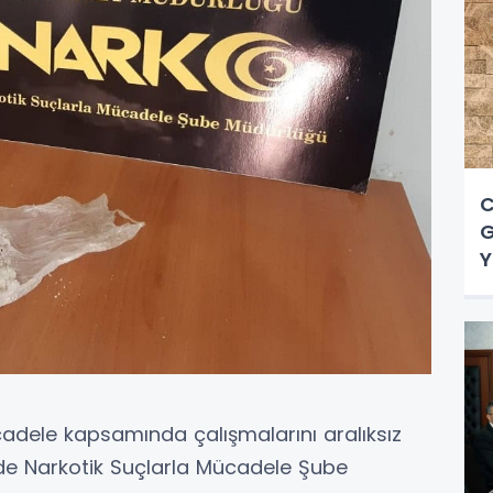
C
G
Y
dele kapsamında çalışmalarını aralıksız
de Narkotik Suçlarla Mücadele Şube