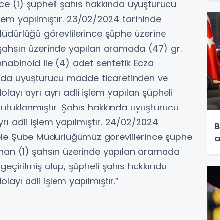
nce (1) şüpheli şahıs hakkında uyuşturucu
em yapılmıştır. 23/02/2024 tarihinde
üdürlüğü görevlilerince şüphe üzerine
 şahsın üzerinde yapılan aramada (47) gr.
nabinoid ile (4) adet sentetik Ecza
ında uyuşturucu madde ticaretinden ve
yı ayrı ayrı adli işlem yapılan şüpheli
 tutuklanmıştır. Şahıs hakkında uyuşturucu
ı adli işlem yapılmıştır. 24/02/2024
B
ele Şube Müdürlüğümüz görevlilerince şüphe
a
unan (1) şahsın üzerinde yapılan aramada
eçirilmiş olup, şüpheli şahıs hakkında
yı adli işlem yapılmıştır.”