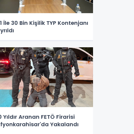
1 İle 30 Bin Kişilik TYP Kontenjanı
yrıldı
0 Yıldır Aranan FETÖ Firarisi
fyonkarahisar'da Yakalandı