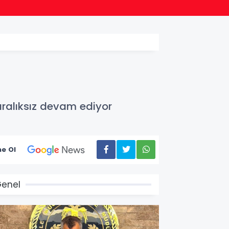
18:47
Bileci
ralıksız devam ediyor
e Ol
enel