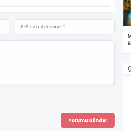
E-Posta Adresiniz *
M
B
Ç