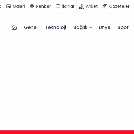
o
Galeri
Rehber
İlanlar
Anket
Gazeteler
Genel
Teknoloji
Sağlık
Ünye
Spor