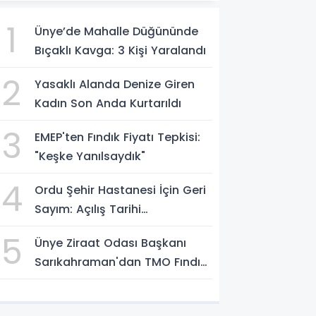
1
Ünye’de Mahalle Düğününde
Bıçaklı Kavga: 3 Kişi Yaralandı
2
Yasaklı Alanda Denize Giren
Kadın Son Anda Kurtarıldı
3
EMEP'ten Fındık Fiyatı Tepkisi:
"Keşke Yanılsaydık"
4
Ordu Şehir Hastanesi İçin Geri
Sayım: Açılış Tarihi
Konuşuluyor
5
Ünye Ziraat Odası Başkanı
Sarıkahraman'dan TMO Fındık
Fiyatına Tepki