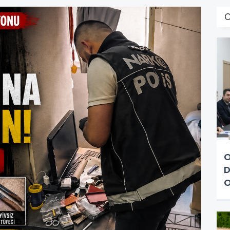
O
D
O