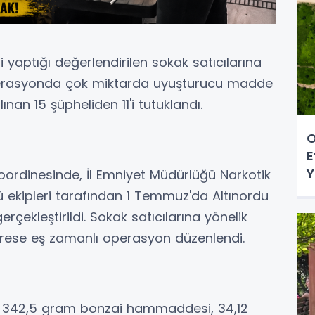
yaptığı değerlendirilen sokak satıcılarına
perasyonda çok miktarda uyuşturucu madde
lınan 15 şüpheliden 11'i tutuklandı.
O
E
Y
oordinesinde, İl Emniyet Müdürlüğü Narkotik
ekipleri tarafından 1 Temmuz'da Altınordu
çekleştirildi. Sokak satıcılarına yönelik
rese eş zamanlı operasyon düzenlendi.
 342,5 gram bonzai hammaddesi, 34,12