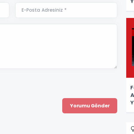
Y
E-Posta Adresiniz *
F
A
Y
Ç