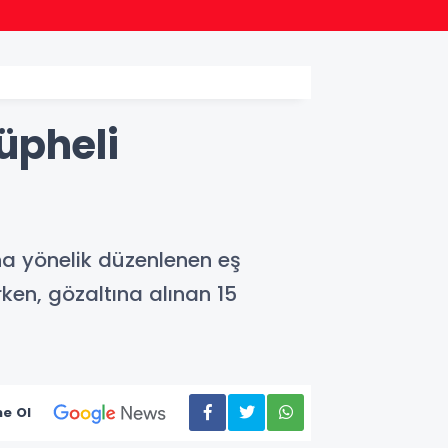
11:39
Lavanta
üpheli
na yönelik düzenlenen eş
en, gözaltına alınan 15
e Ol