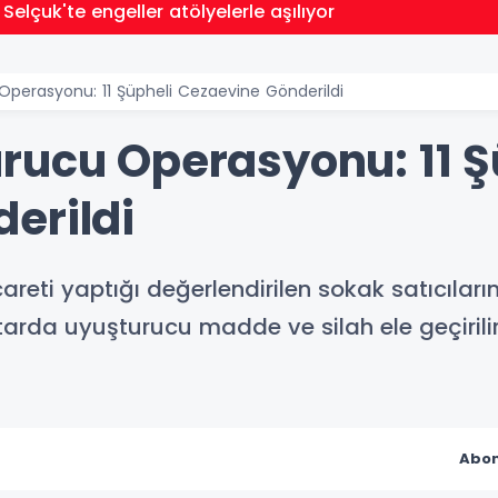
 Selçuk'te engeller atölyelerle aşılıyor
perasyonu: 11 Şüpheli Cezaevine Gönderildi
rucu Operasyonu: 11 Ş
erildi
eti yaptığı değerlendirilen sokak satıcıları
rda uyuşturucu madde ve silah ele geçirilirk
Abon