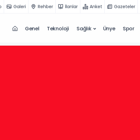
o
Galeri
Rehber
İlanlar
Anket
Gazeteler
Genel
Teknoloji
Sağlık
Ünye
Spor