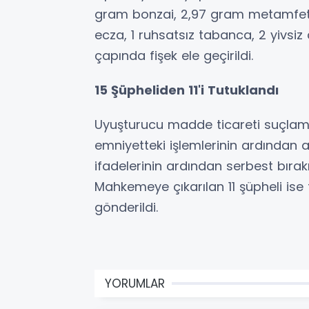
gram bonzai, 2,97 gram metamfeta
ecza, 1 ruhsatsız tabanca, 2 yivsiz
çapında fişek ele geçirildi.
15 Şüpheliden 11'i Tutuklandı
Uyuşturucu madde ticareti suçlamas
emniyetteki işlemlerinin ardından ad
ifadelerinin ardından serbest bırakılı
Mahkemeye çıkarılan 11 şüpheli is
gönderildi.
YORUMLAR