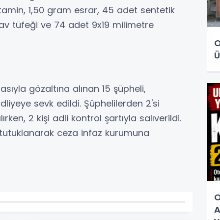
min, 1,50 gram esrar, 45 adet sentetik
 av tüfeği ve 74 adet 9x19 milimetre
O
Ü
ıyla gözaltına alınan 15 şüpheli,
liyeye sevk edildi. Şüphelilerden 2'si
rken, 2 kişi adli kontrol şartıyla salıverildi.
e tutuklanarak ceza infaz kurumuna
O
A