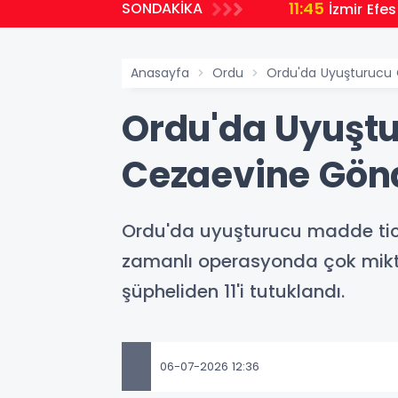
11:45
SONDAKİKA
İzmir Efes
Anasayfa
Ordu
Ordu'da Uyuşturucu O
Ordu'da Uyuştu
Cezaevine Gönd
Ordu'da uyuşturucu madde ticar
zamanlı operasyonda çok mikta
şüpheliden 11'i tutuklandı.
06-07-2026 12:36