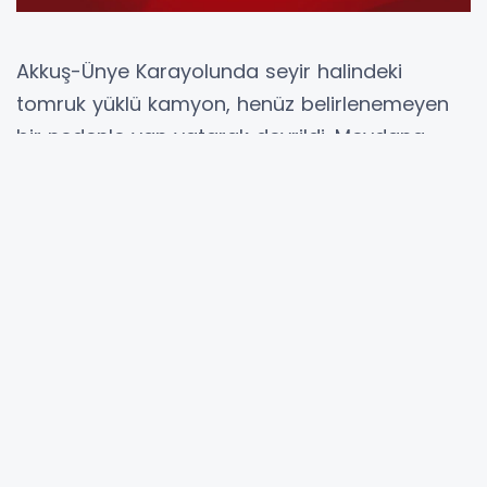
Akkuş-Ünye Karayolunda seyir halindeki
tomruk yüklü kamyon, henüz belirlenemeyen
bir nedenle yan yatarak devrildi. Meydana
gelen kazada kamyon sürücüsü yaralandı.
Kazanın ardından olay yerine sağlık ve
jandarma ekipleri sevk edildi. Yaralı sürücü,
yapılan ilk müdahalenin ardından hastaneye
kaldırıldı.
Kaza nedeniyle bir süre trafiğe kapanan yol,
ekiplerin çalışmaları sonucu kontrollü olarak
ulaşıma açıldı. Devrilen kamyon iş makinası
yardımıyla yeniden dört teker üzerine kaldırıldı.