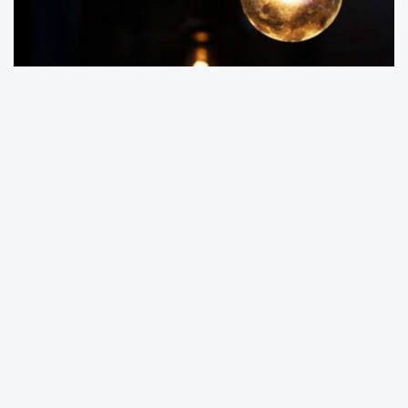
Geceleri tamamen karanlığa gömülen
sokaklar, hem yaya hem de araç trafiği
açısından risk oluşturuyor.
Mahalle sakinleri, defalarca yetkililere
bildirmelerine rağmen henüz bir çözüm
sağlanmadığını belirtiyor. Vatandaşlar,
“Geceleri sokakta yürümeye çekiniyoruz,
çocuklarımız ve yaşlılarımız için endişeliyiz”
diyerek duruma tepki gösteriyor.
Karanlık nedeniyle huzursuz olduklarını dile