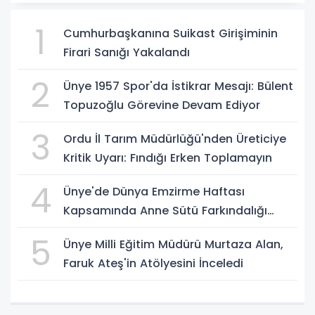
1
Cumhurbaşkanına Suikast Girişiminin
Firari Sanığı Yakalandı
2
Ünye 1957 Spor'da İstikrar Mesajı: Bülent
Topuzoğlu Görevine Devam Ediyor
3
Ordu İl Tarım Müdürlüğü'nden Üreticiye
Kritik Uyarı: Fındığı Erken Toplamayın
4
Ünye'de Dünya Emzirme Haftası
Kapsamında Anne Sütü Farkındalığı
Oluşturuldu
5
Ünye Milli Eğitim Müdürü Murtaza Alan,
Faruk Ateş'in Atölyesini İnceledi