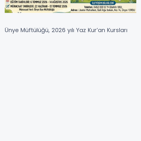
Ünye Müftülüğü, 2026 yılı Yaz Kur’an Kursları
takvimini açıkladı. Buna göre kurslar 6
Temmuz’da başlayacak ve 14 Ağustos 2026
tarihine kadar devam edecek.
Başvurular Haziran’da Başlıyor
Yaz Kur’an Kursları için kayıtlar 22 Haziran–13
Temmuz tarihleri arasında alınacak. Veliler,
başvurularını cami ve Kur’an kurslarına giderek
yüz yüze yapabilecekleri gibi, Diyanet İşleri
Başkanlığı’nın online sistemleri üzerinden de
gerçekleştirebilecek.