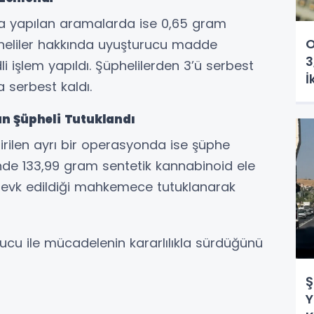
da yapılan aramalarda ise 0,65 gram
O
heliler hakkında uyuşturucu madde
3
li işlem yapıldı. Şüphelilerden 3’ü serbest
İ
la serbest kaldı.
n Şüpheli Tutuklandı
irilen ayrı bir operasyonda ise şüphe
inde 133,99 gram sentetik kannabinoid ele
, sevk edildiği mahkemece tutuklanarak
ucu ile mücadelenin kararlılıkla sürdüğünü
Ş
Y