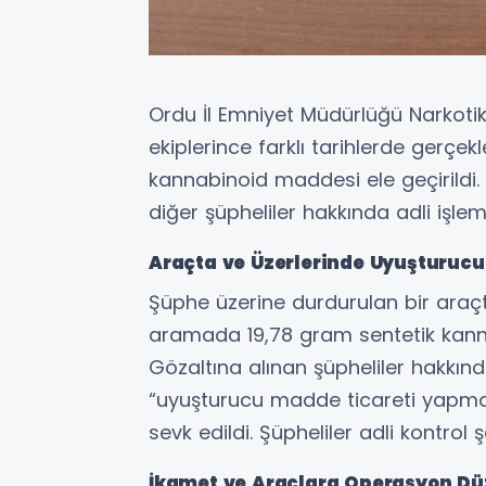
Ordu İl Emniyet Müdürlüğü Narkot
ekiplerince farklı tarihlerde gerçek
kannabinoid maddesi ele geçirildi. 
diğer şüpheliler hakkında adli işle
Araçta ve Üzerlerinde Uyuşturucu 
Şüphe üzerine durdurulan bir araçt
aramada 19,78 gram sentetik kann
Gözaltına alınan şüpheliler hakkı
“uyuşturucu madde ticareti yapm
sevk edildi. Şüpheliler adli kontrol ş
İkamet ve Araçlara Operasyon Dü