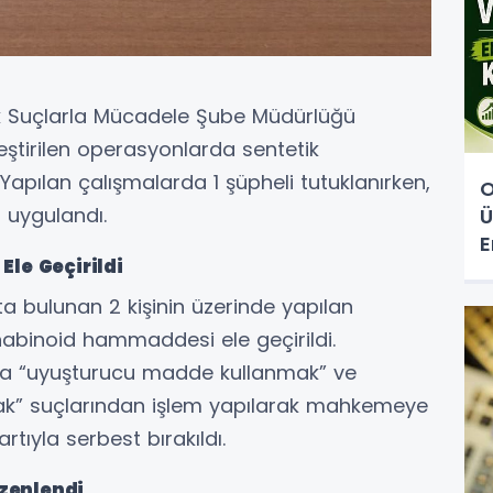
ik Suçlarla Mücadele Şube Müdürlüğü
leştirilen operasyonlarda sentetik
Yapılan çalışmalarda 1 şüpheli tutuklanırken,
O
m uygulandı.
Ü
E
Ele Geçirildi
a bulunan 2 kişinin üzerinde yapılan
abinoid hammaddesi ele geçirildi.
nda “uyuşturucu madde kullanmak” ve
ak” suçlarından işlem yapılarak mahkemeye
artıyla serbest bırakıldı.
zenlendi