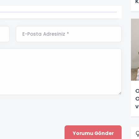
K
E-Posta Adresiniz *
O
O
v
Ç