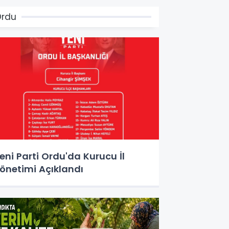
Ordu
eni Parti Ordu'da Kurucu İl
önetimi Açıklandı