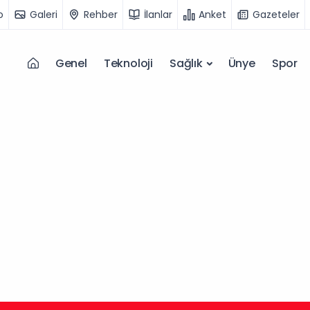
o
Galeri
Rehber
İlanlar
Anket
Gazeteler
Genel
Teknoloji
Sağlık
Ünye
Spor