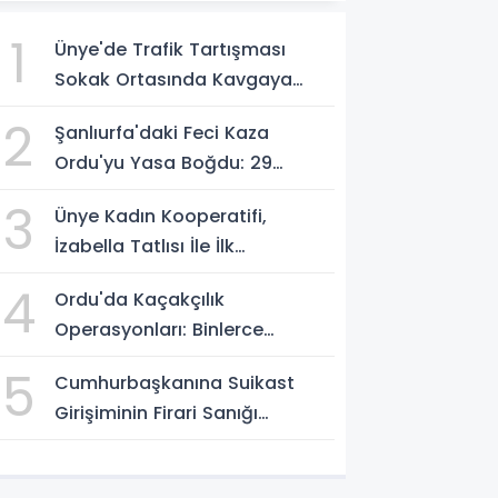
1
Ünye'de Trafik Tartışması
Sokak Ortasında Kavgaya
Dönüştü
2
Şanlıurfa'daki Feci Kaza
Ordu'yu Yasa Boğdu: 29
Yaşındaki Emre Kotan
3
Ünye Kadın Kooperatifi,
Yaşamını Yitirdi
İzabella Tatlısı İle İlk
Gastrofest'in Şampiyonu
4
Ordu'da Kaçakçılık
Oldu!
Operasyonları: Binlerce
Makaron ve 411 Yasaklı Bıçak
5
Cumhurbaşkanına Suikast
Ele Geçirildi
Girişiminin Firari Sanığı
Yakalandı