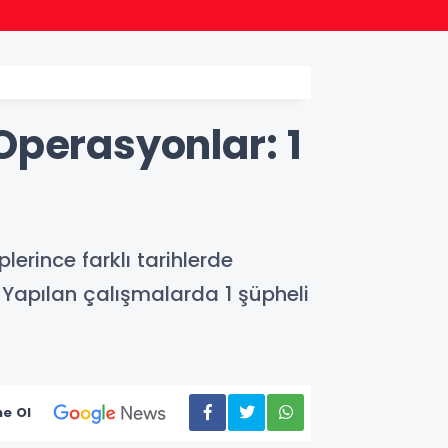
12:15
Denizl
Operasyonlar: 1
rince farklı tarihlerde
 Yapılan çalışmalarda 1 şüpheli
e Ol