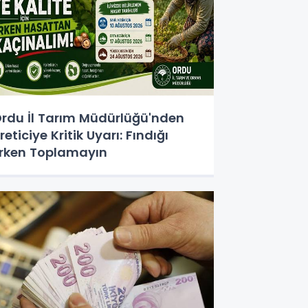
rdu İl Tarım Müdürlüğü'nden
reticiye Kritik Uyarı: Fındığı
rken Toplamayın