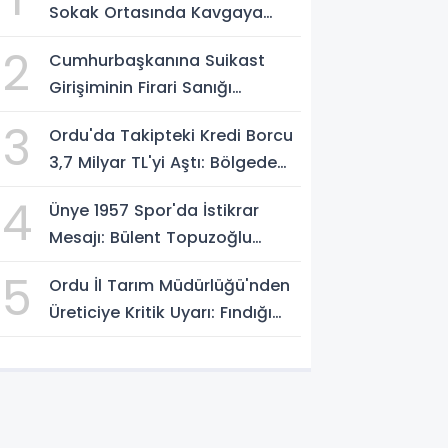
Sokak Ortasında Kavgaya
Dönüştü
2
Cumhurbaşkanına Suikast
Girişiminin Firari Sanığı
Yakalandı
3
Ordu'da Takipteki Kredi Borcu
3,7 Milyar TL'yi Aştı: Bölgede
İkinci Sırada
4
Ünye 1957 Spor'da İstikrar
Mesajı: Bülent Topuzoğlu
Görevine Devam Ediyor
5
Ordu İl Tarım Müdürlüğü'nden
Üreticiye Kritik Uyarı: Fındığı
Erken Toplamayın