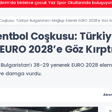
ldırım’da binlerce çocuk Yaz Spor Okullarında buluşuyo
 Coşkusu: Türkiye Bulgaristan’ı Mağlup Ederek EURO 2028’e Göz Kı
entbol Coşkusu: Türkiy
EURO 2028’e Göz Kırpt
a Bulgaristan’ı 38-29 yenerek EURO 2028 eleme
eye damga vurdu.
Abon
S