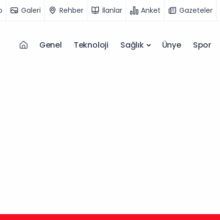
o
Galeri
Rehber
İlanlar
Anket
Gazeteler
Genel
Teknoloji
Sağlık
Ünye
Spor