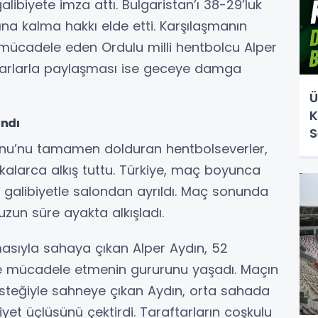
libiyete imza attı. Bulgaristan’ı 38-29’luk
ına kalma hakkı elde etti. Karşılaşmanın
mücadele eden Ordulu milli hentbolcu Alper
ftarlarla paylaşması ise geceye damga
Ü
K
ndı
S
nu’nu tamamen dolduran hentbolseverler,
ikalarca alkış tuttu. Türkiye, maç boyunca
ı galibiyetle salondan ayrıldı. Maç sonunda
uzun süre ayakta alkışladı.
masıyla sahaya çıkan Alper Aydın, 52
e mücadele etmenin gururunu yaşadı. Maçın
isteğiyle sahneye çıkan Aydın, orta sahada
iyet üçlüsünü çektirdi. Taraftarların coşkulu