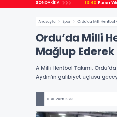
13:40
SONDAKİKA
Bursa Yı
Anasayfa
Spor
Ordu’da Milli Hentbol
Ordu’da Milli H
Mağlup Ederek 
A Milli Hentbol Takımı, Ordu’d
Aydın’ın galibiyet üçlüsü gec
11-01-2026 19:33