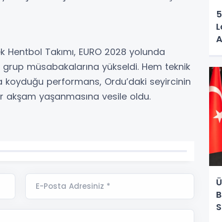
5
L
A
Erkek Hentbol Takımı, EURO 2028 yolunda
grup müsabakalarına yükseldi. Hem teknik
 koyduğu performans, Ordu’daki seyircinin
 bir akşam yaşanmasına vesile oldu.
Ü
E-Posta Adresiniz *
B
S