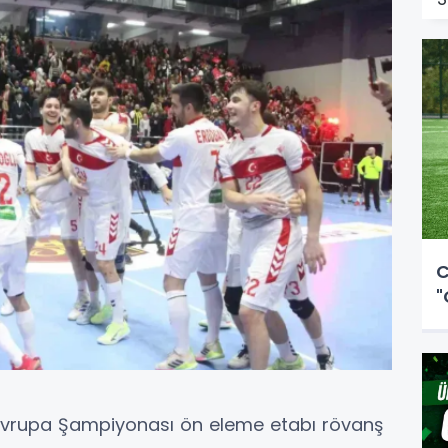
C
"
8 Avrupa Şampiyonası ön eleme etabı rövanş