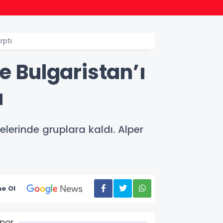
13:33
r
Mersin
rptı
e Bulgaristan’ı
ı
lerinde gruplara kaldı. Alper
e Ol
por