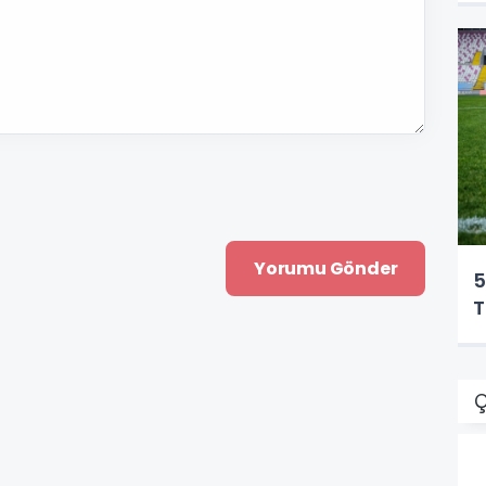
5
T
Ç