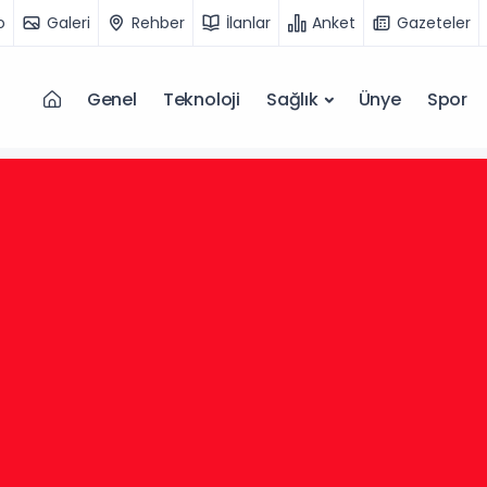
o
Galeri
Rehber
İlanlar
Anket
Gazeteler
Genel
Teknoloji
Sağlık
Ünye
Spor