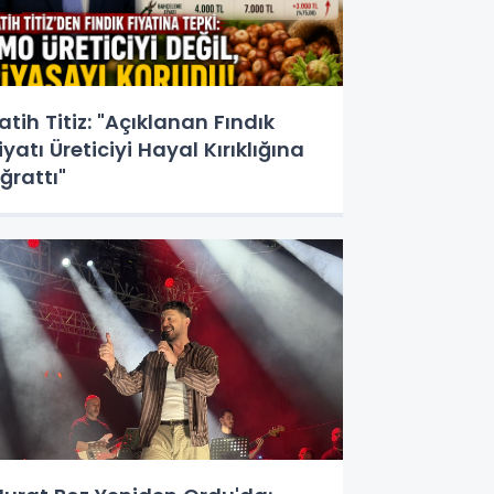
atih Titiz: "Açıklanan Fındık
iyatı Üreticiyi Hayal Kırıklığına
ğrattı"