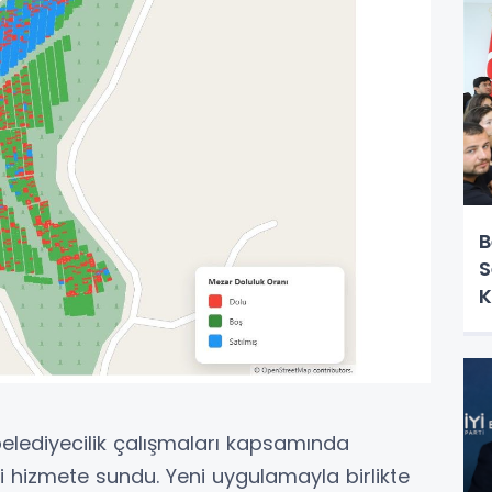
B
S
K
 belediyecilik çalışmaları kapsamında
ni hizmete sundu. Yeni uygulamayla birlikte