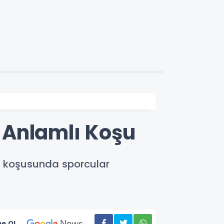
 Anlamlı Koşu
k koşusunda sporcular
e Ol