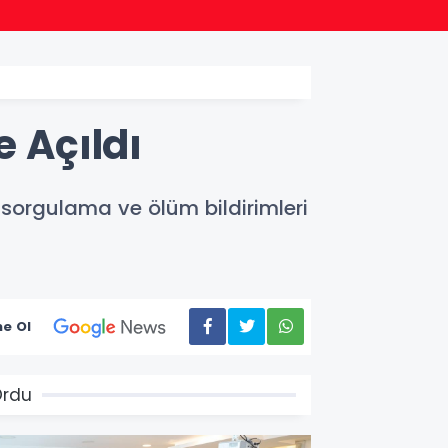
09:17
Başkan
e Açıldı
i sorgulama ve ölüm bildirimleri
e Ol
Ordu