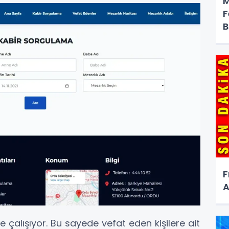
M
F
B
F
A
e çalışıyor. Bu sayede vefat eden kişilere ait