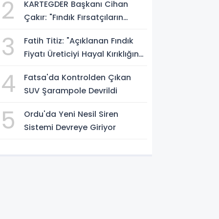
2
KARTEGDER Başkanı Cihan
Çakır: "Fındık Fırsatçıların
Elinde Kalmasın"
3
Fatih Titiz: "Açıklanan Fındık
Fiyatı Üreticiyi Hayal Kırıklığına
Uğrattı"
4
Fatsa'da Kontrolden Çıkan
SUV Şarampole Devrildi
5
Ordu'da Yeni Nesil Siren
Sistemi Devreye Giriyor