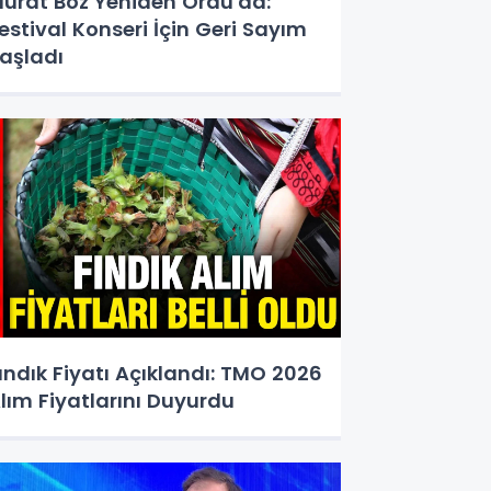
urat Boz Yeniden Ordu'da:
estival Konseri İçin Geri Sayım
aşladı
ındık Fiyatı Açıklandı: TMO 2026
lım Fiyatlarını Duyurdu